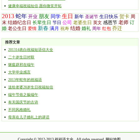
健康幸福祝福短信,愿你微笑开拓
2013
蛇年
生日
朋友
同学
贺卡
开业
新年
生日快乐
周
圣诞节
老师
末
结婚纪念日
长辈生日
公司
老婆生日
感恩节
订
节日
英文
新春
结婚
乔迁
婚
老公生日
满月
婚礼
爱情
祝寿
周年
红包
推荐文章
201314表白祝福短语信大全
二十岁生日对联
驱瘟辟邪在端午
大学毕业感言
2013年蛇年的祝福语
送给老婆28岁生日祝福短信
端午节俗之躲端午
有关国庆节的古诗
不同风格婚礼
母亲在儿子婚礼上的讲话
Copyright © 2012-2013
祝福语大全
All rights reserved.
网站地图