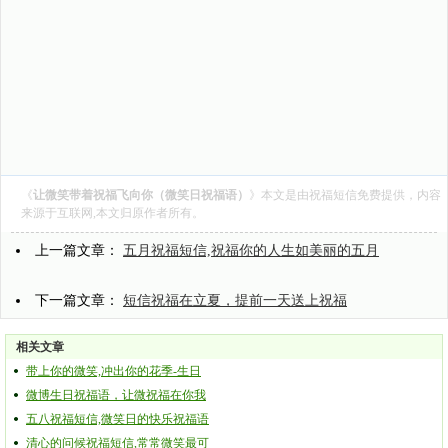
《
让微笑带着祝福飞向你（微笑日祝福语）
》本文是由
祝福短信
免费提供，内容
来源于互联网,本文归原作者所有。
上一篇文章：
五月祝福短信,祝福你的人生如美丽的五月
下一篇文章：
短信祝福在立夏，提前一天送上祝福
相关文章
带上你的微笑,冲出你的花季-生日
微博生日祝福语，让微祝福在你我
五八祝福短信,微笑日的快乐祝福语
清心的问候祝福短信,常常微笑最可