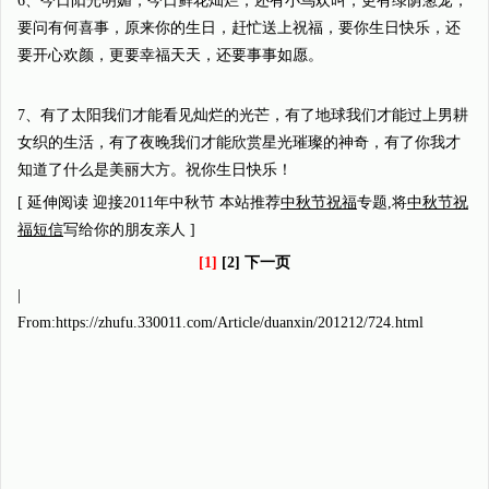
6、今日阳光明媚，今日鲜花灿烂，还有小鸟欢叫，更有绿荫葱茏，
要问有何喜事，原来你的生日，赶忙送上祝福，要你生日快乐，还
要开心欢颜，更要幸福天天，还要事事如愿。
7、有了太阳我们才能看见灿烂的光芒，有了地球我们才能过上男耕
女织的生活，有了夜晚我们才能欣赏星光璀璨的神奇，有了你我才
知道了什么是美丽大方。祝你生日快乐！
[ 延伸阅读 迎接2011年中秋节 本站推荐
中秋节祝福
专题,将
中秋节祝
福短信
写给你的朋友亲人 ]
[1]
[2] 下一页
|
From:https://zhufu.330011.com/Article/duanxin/201212/724.html