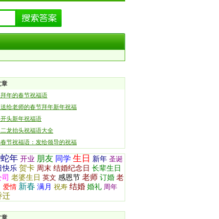
文章
年拜年的春节祝福语
年送给老师的春节拜年新年祝福
年开头新年祝福语
月二龙抬头祝福语大全
13春节祝福语：发给领导的祝福
蛇年
生日
朋友
同学
开业
新年
圣诞
贺卡
日快乐
周末
结婚纪念日
长辈生日
老师
公司
老婆生日
感恩节
订婚
老
英文
新春
结婚
日
满月
婚礼
爱情
祝寿
周年
乔迁
文章