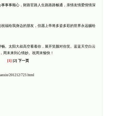
心事事事顺心，财路官路人生路路路畅通，亲情友情爱情情深
的祝福给我身边的朋友，但愿上帝将多姿多彩的世界永远赐给
舒畅。太阳大叔高空看着你，展开笑颜对你笑。蓝蓝天空白云
，周末来到心情妙。祝周末愉快！
[1]
[2] 下一页
uanxin/201212/723.html