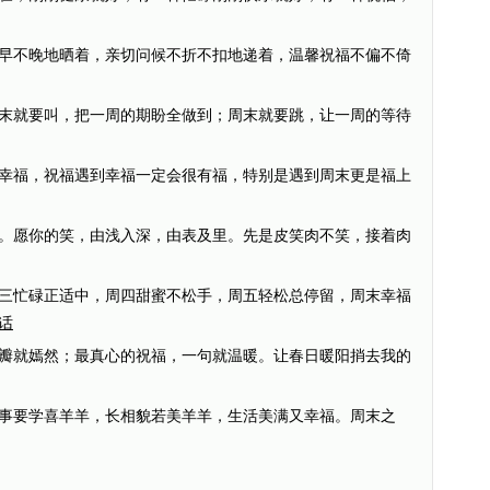
早不晚地晒着，亲切问候不折不扣地递着，温馨祝福不偏不倚
末就要叫，把一周的期盼全做到；周末就要跳，让一周的等待
幸福，祝福遇到幸福一定会很有福，特别是遇到周末更是福上
。愿你的笑，由浅入深，由表及里。先是皮笑肉不笑，接着肉
三忙碌正适中，周四甜蜜不松手，周五轻松总停留，周末幸福
话
瓣就嫣然；最真心的祝福，一句就温暖。让春日暖阳捎去我的
事要学喜羊羊，长相貌若美羊羊，生活美满又幸福。周末之