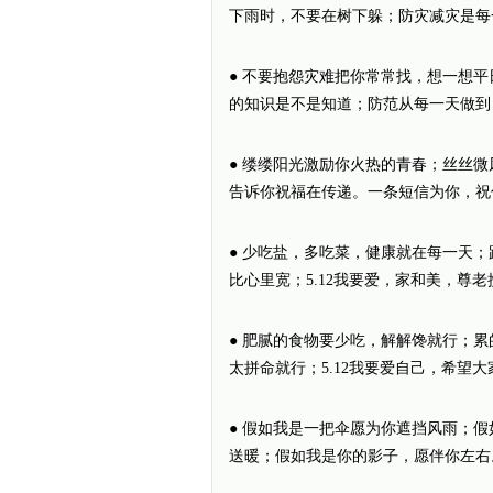
下雨时，不要在树下躲；防灾减灾是每
● 不要抱怨灾难把你常常找，想一想
的知识是不是知道；防范从每一天做到
● 缕缕阳光激励你火热的青春；丝丝
告诉你祝福在传递。一条短信为你，祝你一生幸
● 少吃盐，多吃菜，健康就在每一天
比心里宽；5.12我要爱，家和美，尊
● 肥腻的食物要少吃，解解馋就行；
太拼命就行；5.12我要爱自己，希望
● 假如我是一把伞愿为你遮挡风雨；
送暖；假如我是你的影子，愿伴你左右