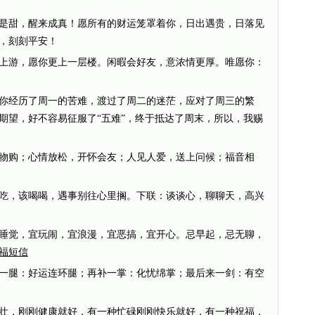
是甜，醒来成真！愿所有的财运笼罩着你，日出遇贵，日落见
，刻刻平安！
上游，愿你更上一层楼。闲暇会好友，意浓情更厚。唯愿你：
你经历了周一的苦难，渡过了周二的迷茫，应对了周三的繁
期望，好不容易征服了“五难”，终于抵达了周末，所以，我赐
物购；心情放松，开怀会友；人见人爱，送上问候；福音相
吃，该喝喝，遇事别往心里搁。下联：谈谈心，聊聊天，高兴
睡觉，宜玩闹，宜浪漫，宜恶搞，宜开心。忌早起，忌无聊，
福短信
一腿：好运连环腿；再补一掌：化忧绵掌；最后来一剑：有空
壮，刚刚健康就好，有一种忙碌刚刚快乐就好，有一种祝福，