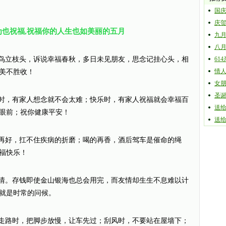
国
庆
为也祝福,祝福你的人生也如美丽的五月
九
八
忧鸟立枝头，诉说幸福春秋，多日未见朋友，思念记挂心头，相
61
情
美不胜收！
女朋
圣
泊时，有家人想念就不会太难；快乐时，有家人祝福就会幸福百
送给
眼前；祝你健康平安！
送给
的再好，扛不住疾病的折磨；喝的再香，酒后驾车是催命的绳
福快乐！
友情。存钱即使金山银海也总会用完，而友情却生生不息难以计
就是时常的问候。
；走路时，把脚步放慢，让车先过；刮风时，不要站在屋墙下；