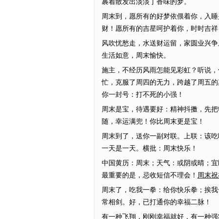
裹着散发出淡淡丁香味的梦。
周末到，愿所有的好梦依偎着你，入睡
财！愿所有的吉星呵护着你，时时吉祥
风吹忧愁走，水送财运留，家圆业兴争
生活如意，周末愉快。
施主，不经历风雨怎能见彩虹？听说，
忙，克服了周四的无力，跨越了周五的
你一封号：打不死的小强！
周末是宝，待遇要好：精神抖擞，先把
随，幸运满兜！你比周末更是宝！
周末到了，送你一副对联。上联：该吃
一天是一天。横批：周末快乐！
中国黄历：周末；天气：或阴或晴；宜
最重要的是，忌收短信不理会！
周末祝
周末了，吃我一拳：给你快乐拳；挨我
常相剑。好，已打通你的幸福二脉！
有一种飞翔，刚刚幸福就好，有一种强