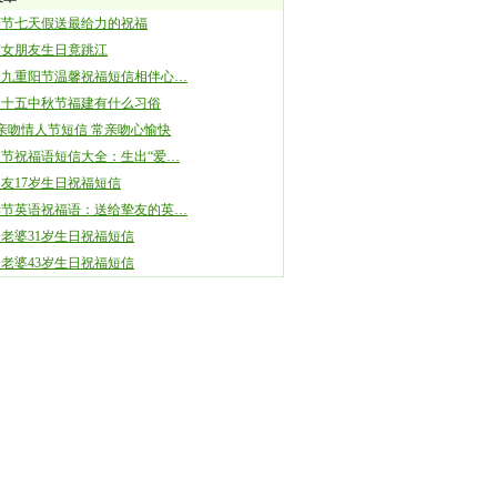
庆节七天假送最给力的祝福
贺女朋友生日竟跳江
月九重阳节温馨祝福短信相伴心…
月十五中秋节福建有什么习俗
4亲吻情人节短信 常亲吻心愉快
人节祝福语短信大全：生出“爱…
友17岁生日祝福短信
诞节英语祝福语：送给挚友的英…
老婆31岁生日祝福短信
老婆43岁生日祝福短信