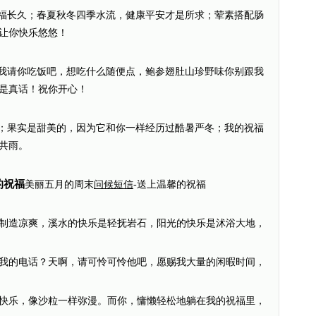
幸福长久；春夏秋冬四季水流，健康平安才是所求；荤素搭配肠
让你快乐悠悠！
意我请你吃饭吧，想吃什么随便点，鲍参翅肚山珍野味你别跟我
是真话！祝你开心！
傲；果实是甜美的，因为它和你一样经历过酷暑严冬；我的祝福
共雨。
的祝福
美丽五月的周末
问候短信
-送上温馨的祝福
制造凉爽，溪水的快乐是轻抚岩石，阳光的快乐是沭浴大地，
我的电话？天啊，请可怜可怜他吧，愿赐我大量的闲暇时间，
快乐，像沙粒一样弥漫。而你，慵懒轻松地躺在我的祝福里，