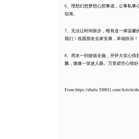
6、理想幻想梦想心想事成，公事私事
似海。
7、无法让时间留步，唯有送一捧温馨
我们！祝愿朋友全家安康，幸福快乐！
8、周末一到烦恼全抛，开怀大笑心情
飘，微微一笑迷人眼。万里碧空心情好
From:https://zhufu.330011.com/Article/d