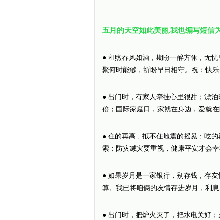
五月的天空如此美丽,我也编写短信
● 和煦春风如酒，期盼一醉方休，无
聚何时能够，祈盼早日相守。祝：快乐
● 出门时，有家人牵挂心里很甜；漂
倍；国际家庭日，家就在身边，爱就在
● 住的再高，抵不住地震的摇晃；吃
索；防灾减灾要重视，健康平安才会幸
● 如果岁月是一家银行，别存钱，存
算。我已将咱俩的友情存进岁月，利息
● 出门时，把炉火灭了，把水电关好