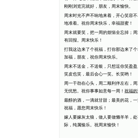
刚刚浏览完就好，朋友，周末愉快。
周末时光不声不响地来着，开心笑容不
地准着。祝你周末快乐，幸福甜蜜！
周末就要笑，把一周的烦恼全忘掉；周
有回报。周末快乐！
打我这边来了个祝福，打你那边来了个
加福，朋友，祝你周末快乐。
周末不送金，不送银，只想逗你笑盈盈
笑皮也笑，最后会心一笑。长笑哟！
周一干劲在心头，周二顺利伴左右，周
无忧愁。祝你事事如意每一周！
祝福的
最醇的酒，一滴就甘甜；最美的花，一
祝福，愿您周末快乐！
嫁人要嫁灰太狼，做人要做懒羊羊，处
际，纯属愉乐。祝周末愉快！