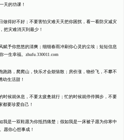
一天的功课！
平日做得好不好；不要害怕灾难天天把你困扰，看一看防灾减灾
，把灾难消灭到最少！
微风赋予你悠悠的清爽；细细春雨冲刷你心灵的尘埃；短短信息
福。zhufu.330011.com
；跑跑路，爬爬山，快乐才会烦恼散；房价涨，物价飞，不攀不
老携幼生活甜！
累的时候就休息，不要太疲惫就行；忙的时候就停停脚步，不要
大家都要珍爱自己！
假如我是一双鞋愿为你抵挡痛楚；假如我是一床被子愿为你寒中
。愿你心想事成！