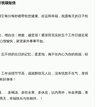
月祝福短信
愿它每分每秒都带给您健康、好运和幸福，祝愿每天的日子给
功，增自信；挫败，越坚强！紧张而充实的五个工作日接近尾
心情愉快，家里家外事事平如。
，忘不掉的往日的记忆；柔柔地，掩不住内心为你的祝福；轻
，工作业绩节节高，成就辉煌无人比，没有忧愁不生气，变得
有好身体！
哦……多喝汤、多吃水果、多休息，以内养外，补血养颜，青
两天，幸福快乐与你相伴。！