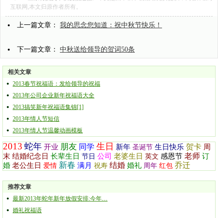
互联网,本文归原作者所有。
上一篇文章：
我的思念您知道：祝中秋节快乐！
下一篇文章：
中秋送给领导的贺词50条
相关文章
2013春节祝福语：发给领导的祝福
2013年公司企业新年祝福语大全
2013搞笑新年祝福语集锦[1]
2013年情人节短信
2013年情人节温馨动画模板
2013
蛇年
生日
朋友
同学
贺卡
开业
新年
生日快乐
周
圣诞节
老师
末
结婚纪念日
长辈生日
公司
老婆生日
感恩节
订
节日
英文
新春
结婚
乔迁
婚
老公生日
满月
婚礼
爱情
祝寿
周年
红包
推荐文章
最新2013年蛇年新年放假安排:今年…
婚礼祝福语