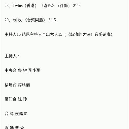
28、Twins（香港） 《森巴》（伴舞） 2‘45
29、刘 欢 《台湾同胞》 3‘15
主持人15 结尾主持人全出六人15（《鼓浪屿之波》音乐铺底）
主持人：
中央台 鲁 键 季小军
福建台 薛晗喆
厦门台 陈 玲
台 湾 侯佩岑
香 港 曹 众