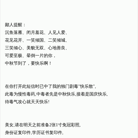
鄙人提醒：
沉鱼落雁、闭月羞花、人见人爱、
花见花开、一笑倾国、二笑倾城、
三笑倾心、美貌无双、心地善良、
可爱至极、晕倒一片的你，
中秋节到了，要快乐啊！
在你打开此短信时已中了我的独门剧毒"快乐散",
此毒为慢性毒药,中毒者先是中秋快乐,接着是国庆快乐,
待毒气攻心就天天快乐!
美女,请在明天之前准备2张1寸免冠彩照,
身份证复印件,学历证书复印件,