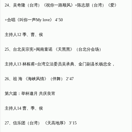
24、吴奇隆（台湾）《祝你一路顺风》+陈志朋（台湾）《爱》
+合唱《叫你一声My love》 4’50
主持人12 季、曹、侯
25、台北吴宗宪+闽南童谣 《天黑黑》（台北分会场）
主持人13 林栋甫+台湾立法委员吴承典、金门副县长杨忠全，
26、祖 海 《海峡风情》（伴舞） 2‘47
第六篇：举杯邀月 共庆良宵
主持人14 曹、季、侯
27、信乐团（台湾） 《天高地厚》 3‘15