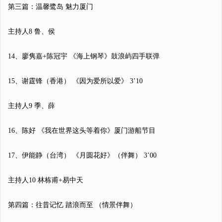
第三篇：温馨鹭岛 魅力厦门
主持人8 鲁、侯
14、廖隽嘉+陈冠宇 《海上钢琴》鼓浪屿四手联弹
15、谢霆锋（香港） 《因为爱所以爱》 3’10
主持人9 季、薛
16、陈好 《我在世界这头等着你》厦门游船节目
17、伊能静（台湾） 《月圆花好》（伴舞） 3’00
主持人10 林栋甫+易中天
第四篇：往昔记忆 踏浪而至 （情景伴舞）