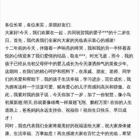
各位长辈，各位来宾，亲朋好友们:
大家好!今天，我们欢聚在一起，共同祝贺我的爱子***的十二岁生
日。首先，我代表我们全家向大家的光临表示衷心的感谢!
十二年前的今天，伴随着一声响亮的啼哭，我和我的另一半怀着喜
悦的心情迎来了我们爱情的结晶，取名***。时光飞逝，而今，我的
孩子已经从当初父母怀中的婴儿成长为今天潇洒帅气的英俊少年。
这期间，在我们的精心呵护和照料下，在亲戚、朋友、老师、同学
们的关爱和帮助下，我的孩子生活幸福，学习进步，茁壮成长，我
为拥有这样一个活泼可爱、赋有爱心的儿子而感到高兴和骄傲。在
此，我要对我的孩子说，今天你加了一岁，加了一份智慧，像小鸟
初展新翅;明天,你就要像雄鹰一样展翅飞翔、鹏程万里! 在你的人生
道路上，爸爸妈妈永远支持你、祝福你！祝你生日快乐、早日成
才！
同时，我也代表我们全家将最美好的祝福送给大家，祝大家身体健
康、生活幸福、万事如意！再次感谢大家在百忙之中的光临，希望