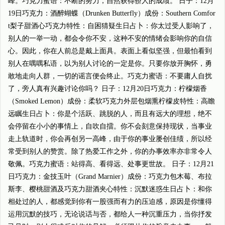
峰。巧克力蜜语：不断的努力，自然获得骄人的成绩。 日子：12月
19日巧克力：酒醉蝴蝶（Drunken Butterfly）成份：Southern Comfor
t梨子甜酒心巧克力特性：自困猜疑生日占卜：你太过受人影响了，
别人的一举一动，都会令你不安，这种不安的情绪会影响你的自信
心。因此，你在人前总是戴上面具。表面上看似坚强，但最怕看到
别人在喁喁私语，以为别人讨论的一定是你。只要你放开胸怀，勇
敢地走向人群，一切的谣言便会终止。巧克力蜜语：不要庸人自扰
了，旁人真有兴趣讨论你吗？ 日子：12月20日巧克力：柠檬烟香
（Smoked Lemon）成份：柔软巧克力外层包烟熏柠檬皮特性：高瞻
远瞩生日占卜：你是个活跃、跳脱的人，而且有远大的理想，绝不
会停留在小小的事情上，自吹自擂。你不会刻意保持现状，当事业
走上轨道时，你会再创另一高峰，由于你的事业屡创佳绩，所以经
常受到别人的赞赏。除了热爱工作之外，你的办事效率亦非常令人
敬佩。巧克力蜜语：站得高、看得远、处事更世故。 日子：12月21
日巧克力：金技玉叶（Grand Marnier）成份：巧克力包木莓、布拉
斯李、樱桃甜酒及巧克力甜酒夹心特性：沉默迷惑生日占卜：和你
相处过的人，都感觉到你有一股强而有力的压迫感，原因是你懂得
运用沉默的技巧，无论说话与否，都给人一种沉重压力，当你抒发