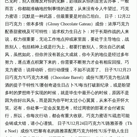
己见时，别人很难反对你的见解，必须跟从你的旨意去办事，一般
而言，你都能准确地控制事情的进度，从来没有令人牛望过。巧克
力蜜语：沉默是一种武器，但最重要是对自己坦白。 日子：12月22
日巧克力：侬本多情（Glossy Chocolate Gateau）成份：浓厚巧克力
配香甜蜜桃及可可特性：追求权力生日占卜：对于长期作战的人来
说，权力很重要，无论工作地点抑或家里面，要处于主导地位，战
胜别人，包括精神上或是行为上，都要打败别人，突出自己的威
风，虽然如此，但你并没有甚幺大成就，你今天的地位是经过多年
努力，逐点逐点积聚下来的，你需要不断努力才会有相应回报。巧
克力蜜语：说得动听，但行动缓慢，不如不说罢了。 日子?U12月23
日巧克力?U巧克力木桶（Chocolate Barrel）成份?U黑巧克力包沾满
酒的提子干特性?U屡创奇迹生日占卜?U每当打破新纪录，或是盼望
多时的梦想终于实现的时候，就是毕生中最开心的时候，原因不是
因为你好出风头，而是因为你平时太过小心翼翼，从来不会开怀大
笑。还有，你处事一定会反复思考，经过周密的部署才会付诸实
行，所以，你每次行动，都会有重大收获。巧克力蜜语?U疏忽可能
会铸成大错，请小心谨慎。 日子?U12月24日巧克力?U路雅茶香（Th
e Noel）成份?U巴黎有名的路雅茶配黑巧克力特性?U乐于助人生日