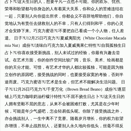
占卜?U这天生日的人，想要平凡一点也不可能。你的欢乐、忧伤、
荣辱和盼望都与你身边的人有着莫大关系，你和众人的苦难连结在
一起，只要别人向你提出所求，你都会义不容辞地帮助他们，你自
觉地认为有责任去拯救别人的不幸，只有人们得到和平，你的心灵
才会安静下来。巧克力蜜语?U不要把自己看成一个小人物，任人差
遣。 日子?U12月25日巧克力?U夏威夷阳光（White Chocolate Macada
mia Nut）成份?U淡味白巧克力加入夏威夷果仁特性?U自我孤独生日
占卜?U你喜欢接受新挑战，别人未试过的经验，你最有兴趣去尝
试。在艺术方面，你的创作空间比较广阔，音乐、美术、绘画都是
你的天分才能。可惜，有艺术才华的人都比较孤独，可能是因为独
立创作的原因吧，接受挑战的同时，也要接受寂寞的考验，否则半
途而废。巧克力蜜语?U艺术是生命，但艺术不能解决生活问题。 日
子?U12月26日巧克力?U千变万化（Brown Bread Beano）成份?U逐层
铺上巧克力咖啡奶油柠檬汁特性?U不屈不挠生日占卜?U这天生日的
人拥有坚毅不屈的意志，从来不会被困难打败，尤其是在少年时
候，可能是年少气盛吧，怎会轻易低头呢。你除了接受挑战之外，
亦会挑战别人，一生中离不了竞赛。随着岁月增长，你的权力欲望
亦增强，不单止战胜别人，还要别人永久地向你低头，丝毫不得反