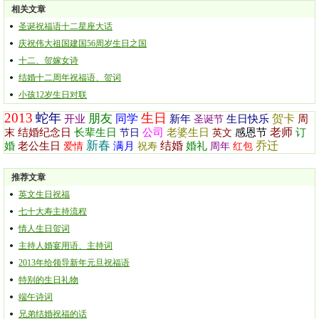
相关文章
圣诞祝福语十二星座大话
庆祝伟大祖国建国56周岁生日之国
十二、贺嫁女诗
结婚十二周年祝福语、贺词
小孩12岁生日对联
2013
蛇年
生日
朋友
同学
贺卡
开业
新年
生日快乐
周
圣诞节
老师
末
结婚纪念日
长辈生日
公司
老婆生日
感恩节
订
节日
英文
新春
结婚
乔迁
婚
老公生日
满月
婚礼
爱情
祝寿
周年
红包
推荐文章
英文生日祝福
七十大寿主持流程
情人生日贺词
主持人婚宴用语、主持词
2013年给领导新年元旦祝福语
特别的生日礼物
端午诗词
兄弟结婚祝福的话