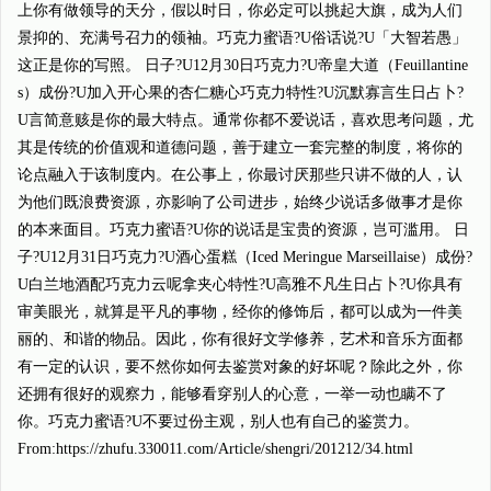
上你有做领导的天分，假以时日，你必定可以挑起大旗，成为人们
景抑的、充满号召力的领袖。巧克力蜜语?U俗话说?U「大智若愚」
这正是你的写照。 日子?U12月30日巧克力?U帝皇大道（Feuillantine
s）成份?U加入开心果的杏仁糖心巧克力特性?U沉默寡言生日占卜?
U言简意赅是你的最大特点。通常你都不爱说话，喜欢思考问题，尤
其是传统的价值观和道德问题，善于建立一套完整的制度，将你的
论点融入于该制度内。在公事上，你最讨厌那些只讲不做的人，认
为他们既浪费资源，亦影响了公司进步，始终少说话多做事才是你
的本来面目。巧克力蜜语?U你的说话是宝贵的资源，岂可滥用。 日
子?U12月31日巧克力?U酒心蛋糕（Iced Meringue Marseillaise）成份?
U白兰地酒配巧克力云呢拿夹心特性?U高雅不凡生日占卜?U你具有
审美眼光，就算是平凡的事物，经你的修饰后，都可以成为一件美
丽的、和谐的物品。因此，你有很好文学修养，艺术和音乐方面都
有一定的认识，要不然你如何去鉴赏对象的好坏呢？除此之外，你
还拥有很好的观察力，能够看穿别人的心意，一举一动也瞒不了
你。巧克力蜜语?U不要过份主观，别人也有自己的鉴赏力。
From:https://zhufu.330011.com/Article/shengri/201212/34.html