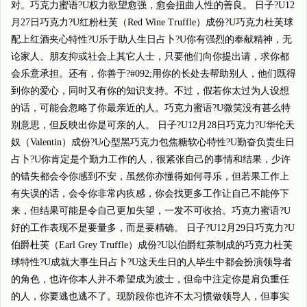
对。巧克力蜜语?U权力欲望愈强，愈会扭曲人性的善良。 日子?U12
月27日巧克力?U红粉杜芙（Red Wine Truffle）成份?U巧克力杜芙球
配上红酒夹心特性?U乐于助人生日占卜?U你有强烈的奉献精神，无
论家人、朋友抑或社会上其它人士，只要他们向你提出请，求你都
会乐意承担。还有，你善于?#092;用你的长处去帮助别人，他们既得
到你的爱心，同时又有你的知识支持。不过，假若你太过为人设想
的话，可能会忽略了你最亲近的人。巧克力蜜语?U微笑没有甚么特
别意思，但反映出你是可亲的人。 日子?U12月28日巧克力?U华伦天
奴（Valentin）成份?U心型黑巧克力包焦糖软心特性?U勤奋负责生日
占卜?U你肯定是个勤力工作的人，很紧张自己的事情和结果，少许
的错失都会令你感到不安，虽然你亦懂得如何寻乐，但若果工作上
有失误的话，会令你非常内疚感，你会找更多工作让自己不能停下
来，但结果可能是令自己更加失望，一发不可收拾。巧克力蜜语?U
好的工作表现不是要量多，而是要精确。 日子?U12月29日巧克力?U
伯爵杜芙（Earl Grey Truffle）成份?U以伯爵红茶制成的巧克力杜芙
球特性?U成就大事生日占卜?U这天生日的人毕生中都会扮演领导者
的角色，也许你本人并不希望成为波士，但命中注定你是肩负重任
的人，你要逃也逃不了。现阶段你也许不太习惯做领导人，但事实