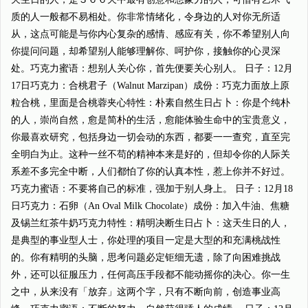
质的人一般都不易相处。你非常情绪化，令身边的人对你无所适
从，这点可能是与你内心复杂的感情、感应有关，你不希望别人向
你提问问题，却希望别人能够理解你、呵护你，接触你的心灵深
处。巧克力蜜语：想别人关心你，首先便要关心别人。 日子：12月
17日巧克力：合桃君子（Walnut Marzipan）成份：巧克力面放上原
粒合桃，里面是合桃蓉夹心特性：朴素自然生日占卜：你是个纯朴
的人，崇尚自然，愈是简朴的生活，愈能体验生命中的宝贵意义，
你最喜欢研究，包括身边一切会动的东西，都要一一查究，直至完
全明白为止。这种一丝不苟的精神本来是好的，但却令你的人际关
系差不多完全中断，人们都怕了你的认真本性，惹上你并不好过。
巧克力蜜语：不要将自己的标准，强加于别人身上。 日子：12月18
日巧克力：石卵（An Oval Milk Chocolate）成份：加入牛油、焦糖
及锡兰红茶牛奶巧克力特性：精明决断生日占卜：这天生日的人，
是典型的事业型人士，你处理的项目一定是大型的和充满桃战性
的。你有精明的头脑，思考问题必定钜细无遗，除了向困难挑战
外，还可以征服压力，任何高压手段都不能动摇你的决心。你一生
之中，从来没有「放弃」这两个字，只有不断向前，创造事业高