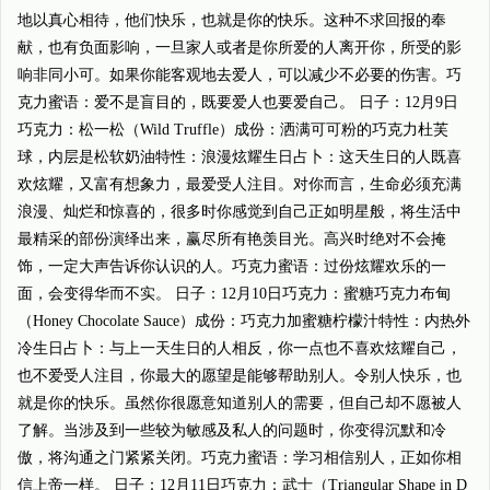
地以真心相待，他们快乐，也就是你的快乐。这种不求回报的奉
献，也有负面影响，一旦家人或者是你所爱的人离开你，所受的影
响非同小可。如果你能客观地去爱人，可以减少不必要的伤害。巧
克力蜜语：爱不是盲目的，既要爱人也要爱自己。 日子：12月9日
巧克力：松一松（Wild Truffle）成份：洒满可可粉的巧克力杜芙
球，内层是松软奶油特性：浪漫炫耀生日占卜：这天生日的人既喜
欢炫耀，又富有想象力，最爱受人注目。对你而言，生命必须充满
浪漫、灿烂和惊喜的，很多时你感觉到自己正如明星般，将生活中
最精采的部份演绎出来，赢尽所有艳羡目光。高兴时绝对不会掩
饰，一定大声告诉你认识的人。巧克力蜜语：过份炫耀欢乐的一
面，会变得华而不实。 日子：12月10日巧克力：蜜糖巧克力布甸
（Honey Chocolate Sauce）成份：巧克力加蜜糖柠檬汁特性：内热外
冷生日占卜：与上一天生日的人相反，你一点也不喜欢炫耀自己，
也不爱受人注目，你最大的愿望是能够帮助别人。令别人快乐，也
就是你的快乐。虽然你很愿意知道别人的需要，但自己却不愿被人
了解。当涉及到一些较为敏感及私人的问题时，你变得沉默和冷
傲，将沟通之门紧紧关闭。巧克力蜜语：学习相信别人，正如你相
信上帝一样。 日子：12月11日巧克力：武士（Triangular Shape in D