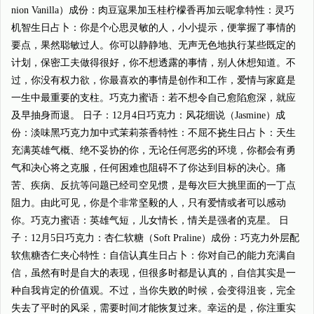
nion Vanilla）成份：肉豆寇果加玉桂柠檬香再加云呢拿特性：灵巧
机智生日占卜：你是个心思灵敏的人，小小提示，便掌握了事情的
要点，果然聪敏过人。你可以静静地、无声无色地执行某些既定的
计划，保密工夫做得很好，你不想透露的事情，别人休想知道。不
过，你没有权力欲，你最喜欢的事情是创作和工作，爱情与家庭是
一生中最重要的支柱。巧克力蜜语：若不想令自己愈陷愈深，就应
及早抽身而退。 日子：12月4日巧克力：风花细说（Jasmine）成
份：淡味黑巧克力加中式茉莉茶香特性：不屈不挠生日占卜：天生
充满英雄气概、绝不妥协的你，无论任何恶劣的环境，你都会有勇
气和决心将之克服，任何困难也阻碍不了你达到目标的决心。痛
苦、疾病、反抗等问题已经司空见惯，是每次巨大挑里面的一丁点
阻力。由此可见，你是个非常坚毅的人，只有爱情或者可以感动
你。巧克力蜜语：英雄气短，儿女情长，情关是强者的克星。 日
子：12月5日巧克力：杏仁软糖（Soft Praline）成份：巧克力外层配
软焦糖杏仁夹心特性：自信认真生日占卜：你对自己的能力充满自
信，虽然有时是自大的表现，但很多时都是认真的，自信其实是一
种自我肯定的价值观。不过，当你失败的时候，会变得沮丧，完全
失去了平时的风采，需要时间才能恢复过来。幸运的是，你注重实