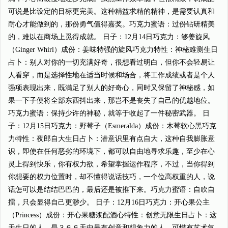
可说是比设定的目标更完美。这种精益求精的精神，是需要认真和
耐心才能做到的，那份勇气值得嘉奖。巧克力蜜语：过份钻研精美
的，难以在商场上觅得成就。 日子：12月14日巧克力：够姜旋风
（Ginger Whirl）成份：姜味特强的旋风巧克力特性：神秘难测生日
占卜：别人对你的一切充满好奇，很想看过明白，但你不会轻易让
人看穿，而是选择性地在适当时候和场合，将工作成绩或者是个人
强项表现出来，既满足了别人的好奇心，同时又保留了神秘感，如
果一下子便将全部东西抖出来，那岂不是丧失了自己的优越地位。
巧克力蜜语：保持少许的神秘，就等于收起了一件秘密武器。 日
子：12月15日巧克力：野莓子（Esmeralda）成份：木莓软心黑巧克
力特性：夜郎自大生日占卜：潜意识里有点自大，这种自我膨胀意
识，即使在任何恶劣的环境下，都可以自由地寻求乐趣，至少在心
灵上得到快乐，你有权力欲，希望掌握运作程序，不过，当你得到
你想要的权力位置时，却不懂得说话技巧，一个位高权重的人，说
话怎可以是结结巴巴的，最后还是被推下来。巧克力蜜语：自吹自
擂，只会显得自己更渺少。 日子：12月16日巧克力：开心果公主
（Princess）成份：开心果糖浆配酒心特性：创意无限生日占卜：这
天生日的人，是３６６天中最有创意和想象力的人，可惜有艺术气