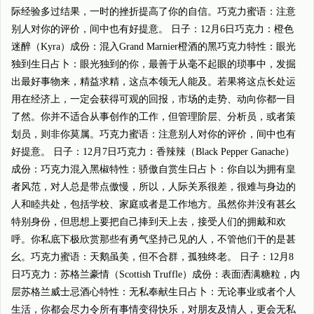
际经验多过结果，一时的挫折提高了你的自信。巧克力蜜语：注意
别人对你的评价，间中也有好提意。 日子：12月6日巧克力：橙色
迷醉（Kyra）成份：混入Grand Marnier橙酒的黑巧克力特性：眼光
独到生日占卜：眼光独到的你，最善于从毫不起眼的琐事中，发掘
出最好事物来，精益求精，这点本领无人能及。若果将这点长处运
用在经济上，一定会获得可观的回报，市场的走势、动向你都一目
了然。你并不适合从事创作的工作，但管理阶层、分析员，或者策
划员，则非你莫属。巧克力蜜语：注意别人对你的评价，间中也有
好提意。 日子：12月7日巧克力：香辣辣（Black Pepper Ganache）
成份：巧克力混入黑椒特性：骄傲自赏生日占卜：你自以为拥有皇
者风范，对人总是带点傲慢，所以，人际关系很差，很难与身边的
人和睦共处，包括学校、家庭或者是工作地方。虽然你并没有甚幺
特别身份，但思想上要把自己捧到天上去，接受人们的拥戴和欢
呼。你私底下极欣赏那些有勇气坚持己见的人，不管他们干的是甚
幺。巧克力蜜语：天鹅虽美，但不合群，孤独终老。 日子：12月8
日巧克力：苏格兰豪情（Scottish Truffle）成份：表面洒满糖粒，内
层苏格兰威士忌酒心特性：无私奉献生日占卜：无论事业或者个人
生活，你都会尽力令所有事情变得快乐，对朋友及情人，更会无私