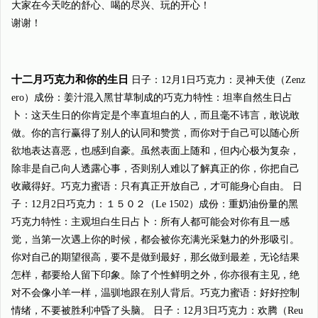
大家在今天吃的舒心、喝的尽兴、玩的开心！
谢谢！
十二月巧克力和你的生日
日子：12月1日巧克力：灵神天使（Zenz
ero）成份：姜汁混入黑甘草制成的巧克力特性：坦率自然生日占
卜：这天生日的你肯定是个率直坦白的人，而且毫不讳言，敢说敢
做。你的言行赢得了别人的认同和赞赏，而你对于自己可以随心所
欲地表达喜恶，也感到自豪。虽然表面上随和，但内心极为复杂，
除非是自己向人透露心事，否则别人难以了解真正的你，你把自己
收藏得好。巧克力蜜语：只有真正开放自己，才可能身心自由。 日
子：12月2日巧克力：１５０２（Le 1502）成份：重奶油份量的黑
巧克力特性：主观坦白生日占卜：所有人都可能会对你有且一感
觉，当第一次遇上你的时候，都会被你充满光采魅力的外形吸引。
你对自己的期望很高，要不是做到最好，那幺做到最差，无论结果
怎样，都要给人留下印象。除了个性鲜明之外，你亦很有主见，绝
对不会像小羊一样，温驯地跟在别人背后。巧克力蜜语：好好控制
情绪，不要被胜利冲昏了头脑。 日子：12月3日巧克力：欢腾（Reu