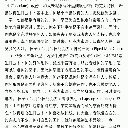
ark Chocolate）成份：加入云呢拿香味焦糖软心杏仁巧克力特性：严
肃认真生日占卜：基本上，你是个严肃认真的人，思想较为激进，
一举一动都是带有目的的。你一早已为自己拟定好发展方向，有计
划地向目标迈进，因此，你定下的事情是不会中途而废的。同时，
你也是个充满热情的人，如果失去了朋友或者家人的支持，也会变
得沮丧，幸而你很快便能回复过来。巧克力蜜语：认真的人总比嬉
笑脸的人好。 日子：12月12日巧克力：神秘三角（Piped Mild Choco
late）成份：三角外型，内层牛奶杏仁巧克力及果仁特性：我行我素
生日占卜：你的身体动作，犹胜千言万语，只要看过你的举动，便
可以知道你的需求。因此你掌握了表现自己的手法，懂得运用身体
语言，赢取别人的注意力。但这不是说你的是个浮夸的人，相反，
你的形象是正面和健康的，从来不会刻意造作，也不会摸仿他人，
自然而然地做回你自己。巧克力蜜语：恰当的身体动作，可以增添
魅力。 日子：12月13日巧克力：香茶夹心（Lapsang Souchong）成
份：由五种茶叶包括伯爵红茶、茉莉等混合而成的茶香巧克力特
性：认真耐心生日占卜：你喜欢放长线、钓大鱼，看似慢吞吞的，
其实志向不少。你对自己的工作，就好象雕刻艺术品般，一点一
滴，小心而缓慢地逐步完成。虽然工作效率低，但很精致，制成品