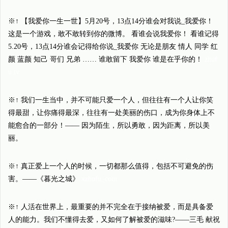
※↑ 【我爱你一生一世】5月20号，13点14分谁会对我说_我爱你！
这是一个游戏，敢不敢转到你的微博。 看谁会说我爱你！ 看谁记得
5.20号，13点14分谁会记得给你说_我爱你 无论是朋友 情人 同学 红
颜 蓝颜 知己 哥们 兄弟 …… 谁敢留下 我爱你 谁是在乎你的！
zhuf
u.tv
※↑ 我们一生当中，并不可能只爱一个人，但往往有一个人让你笑
得最甜，让你痛得最深，往往有一处美丽的伤口，成为你身体上不
能愈合的一部分！—— 因为陌生，所以勇敢，因为距离，所以美
丽。
※↑ 真正爱上一个人的时候，一切都那么值得，包括不可避免的伤
害。——《暮光之城》
xzhufu_com
※↑ 人活在世界上，最重要的并不完全在于接纳被爱，而是具备爱
人的能力。我们不懂得去爱，又如何了解被爱的滋味?——三毛 献祝