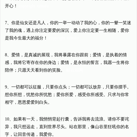
开心！
copyright xzhufu
7、你是仙女还是凡人，你的一举一动动了我的心，你的一颦一笑迷
了我的魂，遇上你注定要爱的深沉，爱上你注定要一生相随，爱你
是我今生最大的福分！
copyright xzhufu
8、爱情，是真诚的展现，我将暴露在你跟前；爱情，是执着的情
感，我将它寄存在你的身边；爱情，是永恒的誓言，我愿一生将你
陪伴；只愿天天看到你的笑脸。
献祝福网
9、一切都可以征服，只要你点头；一切都可以放弃，只要你摆手。
想你所想，忧愁你所忧愁；爱你所爱，感受你所感受。只求与你常
相守，恩恩爱爱到白头。
10、如果有一天，我悄悄背起行囊，告诉我将去流浪。请你不要诧
异，我只想远走，直到世界尽头。站在那里，像山谷里狂吼你的名
字，让回音传递，我爱你。