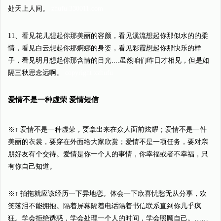
处天上人间。
zhufu.330011.com
11、看见花儿想起你那美丽的容颜，看见溪流想起你那似水的的柔
情，看见白云想起你那婀娜的身姿，看见彩霞想起你那快乐的样
子，看见明月想起你那含情的目光....虽然咱们昨日才相见，但是如
隔三秋思念远啊。
copyright xzhufu
爱情不是一种虚荣 爱情短信
※↑ 爱情不是一种虚荣，要拿出来在众人面前炫耀；爱情不是一件
美丽的衣裳，要穿在外面给大家欣赏；爱情不是一项任务，要对亲
朋好友有个交待。爱情是你一个人的事情，你幸福或者不幸福，只
有你自己知道。
※↑ 拍拖就应该经历一下异地恋。体会一下欣喜忧愁无从分享，欢
笑落泪不能拥抱。隔着屏幕隔着电话隔着书信联系直到你几乎疯
狂。学会拒绝诱惑，学会处理一个人的时间，学会照顾自己。……