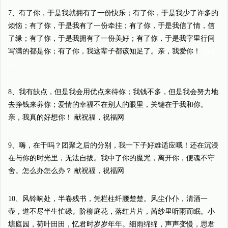
7、有了你，于是我就拥有了一份快乐；有了你，于是我少了许多的
烦恼；有了你，于是我有了一份牵挂；有了你，于是我信了情，信
了缘；有了你，于是我拥有了一份美好；有了你，于是我字里行间
写满的都是你；有了你，我这辈子都该知足了。亲，我爱你！
zhuf
u.tv
8、我有缺点，但是我会用优点来待你；我钱不多，但是我会努力地
去挣钱来养你；爱情的幸福不在别人的眼里，关键在于我和你。
亲，我真的好想你！ 献祝福，祝福网
9、嗨，在干吗？团聚之后的分别，我一下子好难适应哦！还在沉浸
在与你的时光里，无法自拔。我中了你的魔咒，离开你，便魂不守
舍。怎么办怎么办？ 献祝福，祝福网
10、风铃响处，半卷残书，凭栏柱纤腰楚楚。风尘仆仆，清酒一
壶，道不尽半生忙碌。阶柳庭花，落红片片，茜纱里听雨而眠。小
塘庭园，荷叶田田，忆君时岁岁年年。细雨绵绵，声声变慢，思君