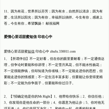
11、因为有花，世界所以芬芳；因为有水，自然所以清凉；因为有
爱，生活所以阳光；因为有你，幸福所以徜徉。今生有你，感谢上
苍，今生有你，希望飘扬！ 献祝福网
爱情心里话甜蜜短信 印在心中
爱情心里话甜蜜
短信
印在心中 zhufu.330011.com
1、【所谓伴侣】不一定好看，但在你的眼里要耐看；不一定通情达
理，但争论时要能和你讲理；不一定雪月风花，但不能水性杨花；
不一定很能挣钱，但却知道为你省钱；不一定能走进你的思想，但
要能走进你的情感里；不一定生活丰富多彩，但要能让你变得更精
彩；不一定能为你争面子，但要能和你过日子。
2、【7招确定他是你的Mr.Right】1、他带给你快乐；2、你信任他；
3、你发现你是他生命的一部分；4、你愿意为他让步；5、你对他无
话不谈；6、你们共同下决定；7、和他在一起，你看的到未来。