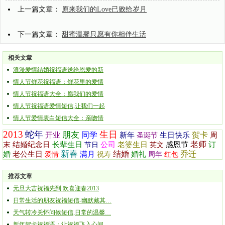
上一篇文章：
原来我们的Love已败给岁月
下一篇文章：
甜蜜温馨只愿有你相伴生活
相关文章
浪漫爱情结婚祝福语送给恩爱的新
情人节鲜花祝福语：鲜花里的爱情
情人节祝福语大全：愿我们的爱情
情人节祝福语爱情短信,让我们一起
情人节爱情表白短信大全：亲吻情
2013
蛇年
生日
朋友
同学
贺卡
开业
新年
生日快乐
周
圣诞节
老师
末
结婚纪念日
长辈生日
公司
老婆生日
感恩节
订
节日
英文
新春
结婚
乔迁
婚
老公生日
满月
婚礼
爱情
祝寿
周年
红包
推荐文章
元旦大吉祝福先到 欢喜迎春2013
日常生活的朋友祝福短信-幽默藏其…
天气转冷关怀问候短信,日常的温馨…
新年贺卡祝福语：让祝福飞入心间