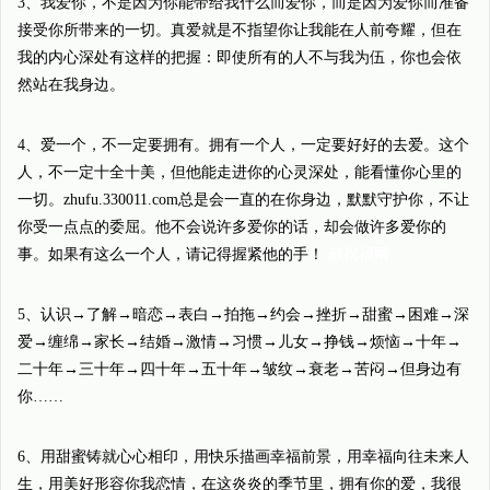
3、我爱你，不是因为你能带给我什么而爱你，而是因为爱你而准备
接受你所带来的一切。真爱就是不指望你让我能在人前夸耀，但在
我的内心深处有这样的把握：即使所有的人不与我为伍，你也会依
然站在我身边。
4、爱一个，不一定要拥有。拥有一个人，一定要好好的去爱。这个
人，不一定十全十美，但他能走进你的心灵深处，能看懂你心里的
一切。zhufu.330011.com总是会一直的在你身边，默默守护你，不让
你受一点点的委屈。他不会说许多爱你的话，却会做许多爱你的
事。如果有这么一个人，请记得握紧他的手！
献祝福网
5、认识→了解→暗恋→表白→拍拖→约会→挫折→甜蜜→困难→深
爱→缠绵→家长→结婚→激情→习惯→儿女→挣钱→烦恼→十年→
二十年→三十年→四十年→五十年→皱纹→衰老→苦闷→但身边有
你……
6、用甜蜜铸就心心相印，用快乐描画幸福前景，用幸福向往未来人
生，用美好形容你我恋情，在这炎炎的季节里，拥有你的爱，我很