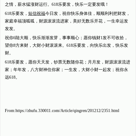
之情，薪水猛涨财运行。618乐要发，快乐一定要发哦！
618乐要发，
短信祝福
今日发，祝你快乐身体佳，顺顺利利把财发，
家庭幸福顶呱呱，财源滚滚流进家，美好无数乐开花，一生幸运发
发发。
祝你6陆大顺，快乐渐渐发芽，事事顺心；愿你钱财1发不可收拾，
望你8方来财，大财小财滚滚来。618乐要发，向快乐出发，快乐发
财。
618乐要发，愿你天天发，钞票无数随你花；月月发，财源滚滚流进
家；年年发，八方财神住你家；一生发，大财小财一起发；祝你永
远618。
From:https://zhufu.330011.com/Article/qingren/201212/2351.html