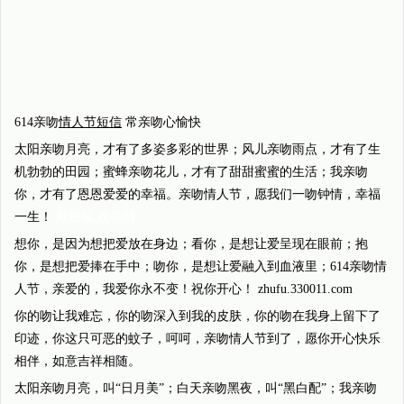
614亲吻
情人节
短信
常亲吻心愉快
太阳亲吻月亮，才有了多姿多彩的世界；风儿亲吻雨点，才有了生
机勃勃的田园；蜜蜂亲吻花儿，才有了甜甜蜜蜜的生活；我亲吻
你，才有了恩恩爱爱的幸福。亲吻情人节，愿我们一吻钟情，幸福
一生！
献祝福,祝福网
想你，是因为想把爱放在身边；看你，是想让爱呈现在眼前；抱
你，是想把爱捧在手中；吻你，是想让爱融入到血液里；614亲吻情
人节，亲爱的，我爱你永不变！祝你开心！ zhufu.330011.com
你的吻让我难忘，你的吻深入到我的皮肤，你的吻在我身上留下了
印迹，你这只可恶的蚊子，呵呵，亲吻情人节到了，愿你开心快乐
相伴，如意吉祥相随。
太阳亲吻月亮，叫“日月美”；白天亲吻黑夜，叫“黑白配”；我亲吻