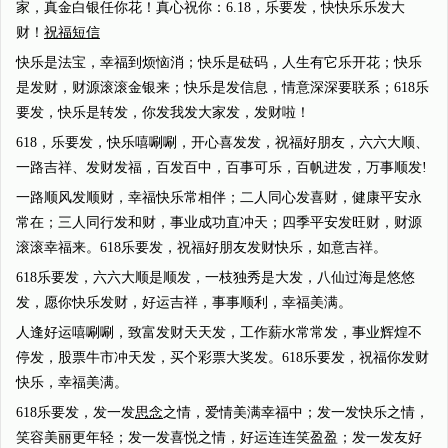
家，真金白银任你花！真心祝你：6.18，乐要发，快快乐乐发大
财！
祝福短信
快乐是法宝，幸福到烦恼消；快乐是砝码，人生有它乐开花；快乐
是发财，财源滚滚金银来；快乐是发信息，情意深深要联系；618乐
要发，快乐是转发，你发我发大家发，发财啦！
618，乐要发，快乐嘻唰唰，开心喜发发，祝福好朋友，六六大顺、
一路吉祥、发财发福，百发百中，百事可乐，百帆进发，万事顺发!
一路顺风发顺财，幸福快乐常相伴；二人同心发喜财，健康平安永
常在；三人同行发和财，事业成功直冲天；四季平安发旺财，财源
滚滚幸福来。618乐要发，祝福好朋友发财快乐，如意吉祥。
618乐要发，六六大顺是顺发，一枝独秀是大发，八仙过海是悠悠
发，愿你快乐发财，好运吉祥，事事顺利，幸福美满。
人逢好运嘻唰唰，致富发财天天发，工作薪水常常发，事业辉煌不
停发，股票牛市冲天发，买个彩票大奖发。618乐要发，祝福你发财
快乐，幸福美满。
618乐要发，发一发
思念
之情，爱情美满幸福中；发一发快乐之情，
笑容美丽更年轻；发一发喜悦之情，好运连连笑盈盈；发一发友好