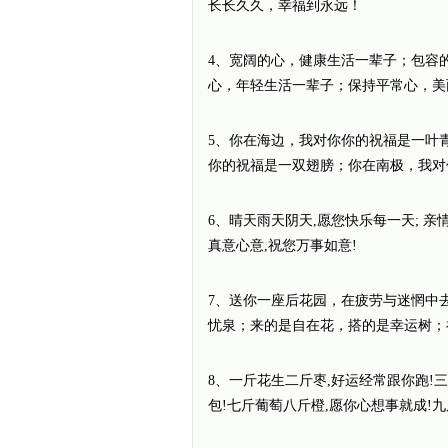
长长久久，幸福到永远！
4、宽阔的心，健康生活一辈子；包容
心，年轻生活一辈子；保持平常心，美
5、你在海边，我对你你的祝福是一叶
你的祝福是一双翅膀；你在南极，我对
6、晴天雨天阴天,愿您快乐每一天; 亲
真意心意,祝您万事如意!
7、送你一座后花园，在疲劳与迷惘中
忧泉；来的是自在花，搭的是幸运树；
8、一斤花生二斤枣,好运经常跟你跑!
包!七斤葡萄八斤橙,愿你心想事就成!九