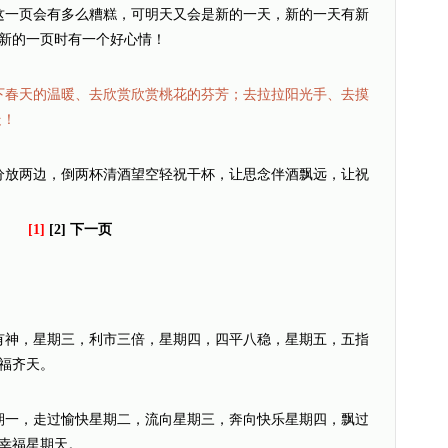
这一页会有多么糟糕，可明天又会是新的一天，新的一天有新
新的一页时有一个好心情！
下春天的温暖、去欣赏欣赏桃花的芬芳；去拉拉阳光手、去摸
走！
分放两边，倒两杯清酒望空轻祝干杯，让思念伴酒飘远，让祝
[1]
[2] 下一页
有神，星期三，利市三倍，星期四，四平八稳，星期五，五指
福齐天。
期一，走过愉快星期二，流向星期三，奔向快乐星期四，飘过
幸福星期天。