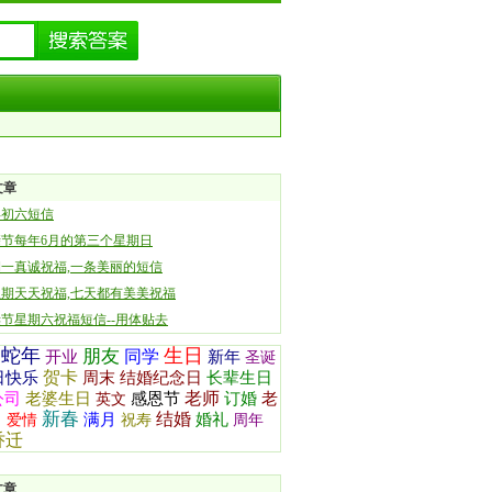
文章
年初六短信
亲节每年6月的第三个星期日
一真诚祝福,一条美丽的短信
期天天祝福,七天都有美美祝福
节星期六祝福短信--用体贴去
蛇年
生日
朋友
同学
开业
新年
圣诞
贺卡
日快乐
周末
结婚纪念日
长辈生日
老师
公司
老婆生日
感恩节
订婚
老
英文
新春
结婚
日
满月
婚礼
爱情
祝寿
周年
乔迁
文章