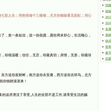
结
祝
到七彩人生；用热情做个三棱镜，天天你都能看见彩虹；用心
20
20
女
美丽
末了，发一条短信，送一份祝愿，愿你周末舒心，生活顺心，
快乐
世
春
常，却很温暖；信任，无言，却最真切；亲情，无形，却最珍
恋
，东方送你发财树，南方送你永安康，西方送你吉祥鸟，北方
祝你钱财滚滚来！
多的追求湮没了享受,人生的全部不是工作,请享受生活的赐