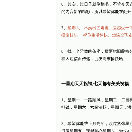
6、其实，过日子就像翻书，不管今天
的内容新的精彩，所以希望你能在翻开
7、
星期六，不妨出去走走，去感受一
摸柳枝头 ，祝你生活愉快、烦恼全飞
8、找一个雅致的茶座，摆两把旧藤椅
福因短信而传递，朋友周末愉快哈。
一星期天天祝福,七天都有美美祝福
1、星期一，一路顺风，星期二，二目
抓钱，星期六，六腑清畅，星期天，洪
2、希望你能乘上月亮船，渡过紧张星
浪漫星期五，穿越顺心星期六，游弋在