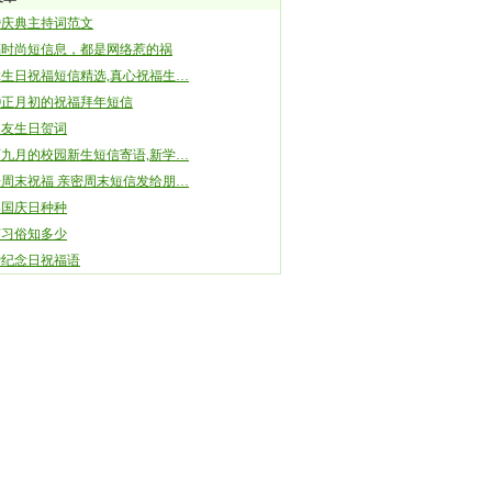
婚庆典主持词范文
福时尚短信息，都是网络惹的祸
12生日祝福短信精选,真心祝福生…
10正月初的祝福拜年短信
朋友生日贺词
九月的校园新生短信寄语,新学…
周末祝福 亲密周末短信发给朋…
界国庆日种种
节习俗知多少
爱纪念日祝福语