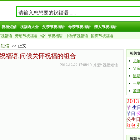
祝福短信
祝福语大全
父亲节祝福语
母亲节祝福语
情人节祝福语
节祝福语
劳动节祝福语
端午节祝福语
中秋节祝福语
国庆节祝福语
福短信
>> 正文
相关
祝福语,问候关怀祝福的组合
龙
2012-12-22 17:08:10 来源: 祝福短信
父
星期
一星
圣诞
2013
生
节
节日
公生
红包
推荐