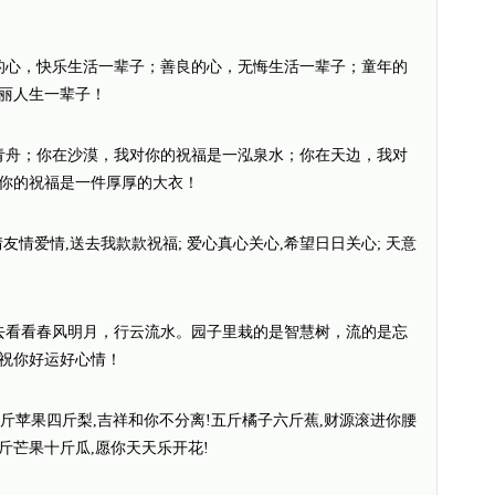
的心，快乐生活一辈子；善良的心，无悔生活一辈子；童年的
丽人生一辈子！
青舟；你在沙漠，我对你的祝福是一泓泉水；你在天边，我对
你的祝福是一件厚厚的大衣！
情友情爱情,送去我款款祝福; 爱心真心关心,希望日日关心; 天意
去看看春风明月，行云流水。园子里栽的是智慧树，流的是忘
祝你好运好心情！
三斤苹果四斤梨,吉祥和你不分离!五斤橘子六斤蕉,财源滚进你腰
斤芒果十斤瓜,愿你天天乐开花!