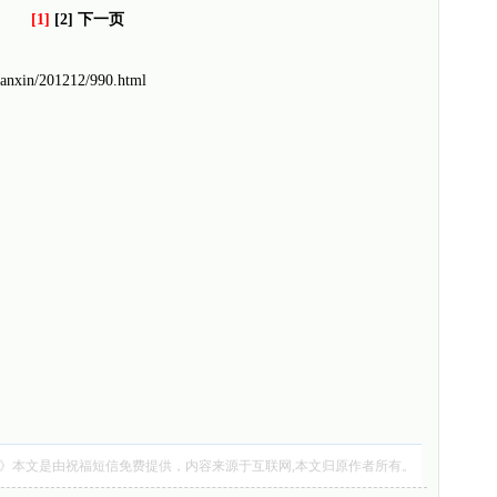
[1]
[2] 下一页
uanxin/201212/990.html
》本文是由
祝福短信
免费提供，内容来源于互联网,本文归原作者所有。