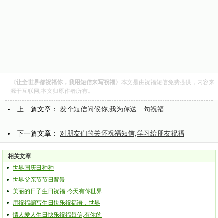
《
让全世界都祝福你，我用短信来写祝福
》本文是由
祝福短信
免费提供，内容来
源于互联网,本文归原作者所有。
上一篇文章：
发个短信问候你,我为你送一句祝福
下一篇文章：
对朋友们的关怀祝福短信,学习给朋友祝福
相关文章
世界国庆日种种
世界父亲节节日背景
美丽的日子生日祝福-今天有你世界
用祝福编写生日快乐祝福语，世界
情人爱人生日快乐祝福短信,有你的