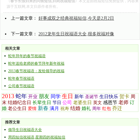
《
春节长假归来的问候短信,归岗祝福短信
》本文是由
祝福短信
免费提供，内容来
源于互联网,本文归原作者所有。
上一篇文章：
好事成双之经典祝福短信,今天是2月2日
下一篇文章：
2012龙年生日祝福语大全,很多祝福对像
相关文章
蛇年拜年的春节祝福语
蛇年送给老师的春节拜年新年祝福
2013春节祝福语：发给领导的祝福
蛇年春节祝福语
公司春节祝福语
2013
蛇年
生日
朋友
同学
贺卡
开业
新年
生日快乐
周
圣诞节
老师
末
结婚纪念日
长辈生日
公司
老婆生日
感恩节
订
节日
英文
新春
结婚
乔迁
婚
老公生日
满月
婚礼
爱情
祝寿
周年
红包
推荐文章
领导生日祝福语大全
周四短信祝福语,星期四的祝福短信