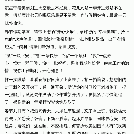
流星带着美丽划过天空最是不经意，花儿只是一季开过最是不在
意，假期度过七天吃喝玩乐最是不留意，春节假期好快，最后一天
祝你愉快。
春节假期落幕，请带上您的“开心快乐”，拿好您的“幸福美满”，拎上
您的“欢声笑语”，回想您的“甜蜜剧情”，依次排队退场，出门右拐，
碰见“上岗科”请按门铃报道。谢谢观赏。
“搬”一块平安，“拖”一条快乐，“运”一个顺利，“拽”一点舒
心，“送”一群
问候
，“给”一批祝福。摒弃假期的松懈，继续工作的激
情，祝你工作顺利，开心如意！
揉一揉眼睛，看看春节假日溜了上班来了，拍一拍脑袋，想想旧的
走了新的又开始了，通一通耳朵，听听你的时间没了老板催了，捏
一捏腿肚，激激去年没劲了今年重新开始了，要抓紧了尽快返程
了，祝你新的一年精精彩彩快快乐乐了！
春节几日有？把酒问青天。只顾佳节逍遥，忘了今上班。我欲隔天
再去，又恐丢了饭碗，下岗不胜寒。起床弄早饭，何味在心头！转
过身，看媳妇，还在睡。不应抱怨，何苦拆散美团圆？人有悲欢离
合，假有来来去去，此事古难全，但愿熬得住，下班把家还...祝您