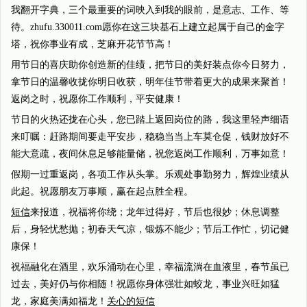
我翻开字典，三个最重要的词映入到我的眼前，是意志、工作、等
待。zhufu.330011.com愿你在这三块基石上建立起属于自己的金字
塔，祝你事业有成，芝麻开花节节高！
用节日的喜庆助你创造新的佳绩，把节日的美好装点你今日努力，
拿节日的温馨收拢你明日收获，明年佳节带着更大的成果来聚首！
返岗之时，祝愿你工作顺利，平安健康！
节日的火热还拢在心头，您已踏上返回岗位的路，我这里轻声细语
来叮嘱：赶路期间要走平安步，稳稳当当上车莫仓促，钱财放好不
能大意疏，夜间休息足够能量储，祝您返岗工作顺利，万事如意！
假期一过重返岗，各项工作从头掌。乐观处事勤努力，辉煌业绩从
此起。祝愿朋友万事顺，赢在起点胜全程。
短信
来报道，祝福将你绕；龙年过得好，节后也很妙；休息调整
后，身轻忧愁抛；初春天气凉，锻炼不能少；节后工作忙，切记健
康保！
祝福融化在酒里，欢乐涌动在心里，幸福流淌在血液里，春节虽已
过去，美好仍与你相随！祝愿你身体强壮如蛟龙，事业兴旺如猛
龙，家庭美满如福龙！
关心的短信