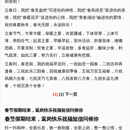
和景明！
立春日，我把“春意盎然”写进你的神情，我把“春风得意”装进你的表
情，我把“春暖花开”送进你的心情，我把“青春涌动”融进你的爱情，
祝你春夏秋冬，春光无限，永远快乐！
立春节气，乍寒乍暖，保暖之要，衣莫骤减，下体穿厚，上体可
薄，养阳生气；起居之要，早睡早起，室外活动，舒展形体，倦懒
思眠，尽量克制；饮食之要，辛温发散，多食益肝，酸味少食，利
气疏泄。如此三要，努力实行，立春健康有把握。
立春到，春意闹，我的祝福早送到，一祝如意一园春，二祝吉祥再
逢春，三祝欢乐三阳春，四祝健康四季春，五祝万安五福春，六祝
风顺六合春，七祝灵巧七喜春，八祝发财八方春，九祝长远九洲
春，十祝完美十全春！
[1]
[2] 下一页
春节假期结束，返岗快乐祝福短信问候你
春节
假期结束，返岗快乐
祝福短信
问候你
抖一抖精神，全新出发，换一换制服，全新上岗，整一整心情，全