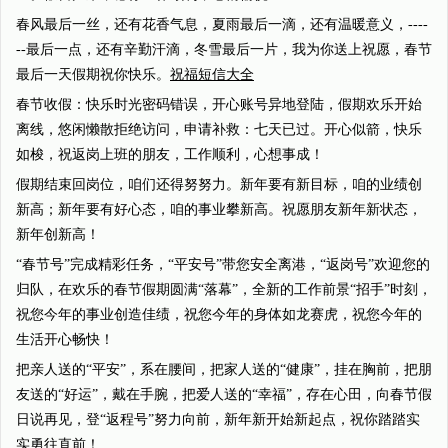
春风最后一丝，还有花香气息，夏雨最后一滴，还有温暖意义，----
--最后一点，还有辛勤汗滴，冬雪最后一片，我为你送上祝愿，春节
最后一天假期祝你快乐。
祝福短信大全
春节收假：快乐时光密码错误，开心账号异地登陆，假期欢乐开始
离线，悠闲懒散拒绝访问，申请补救：七天已过。开心似箭，快乐
如梭，祝返岗上班的朋友，工作顺利，心想事成！
假期结束回岗位，咱们还得努努力。新年要有新目标，咱的业绩创
新高；新年要有好心态，咱的事业攀新高。祝愿朋友新年新状态，
新年创新高！
“春节号”完成精彩任务，“平安号”带您安全离港，“返岗号”欢迎您的
归队，在欢乐的春节假期圆满“落幕”，全新的工作前景“招手”时刻，
祝您今年的事业创造佳绩，祝您今年的身体如龙赛虎，祝您今年的
生活开心畅快！
把亲人送的“平安”，系在腰间，把家人送的“健康”，挂在胸前，把朋
友送的“好运”，戴在手腕，把爱人送的“幸福”，存在心田，向春节假
日说再见，登“返程号”努力向前，新年新开始新起点，祝你踏踏实
实勇往直前！