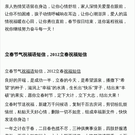
亲人热情笑语留在身边，让你心情舒坦，家人深情关爱显在眼前，
让你不怕困难，孩子动情呼喊响在耳边，让你心潮澎湃，爱人的温
情祝福暖在心田，让你勇往直前，春节假日结束，送你返程祝福，
祝你继续努力奋斗每一天！
立春节气祝福语短信，2012立春祝福短信
立春节气
祝福语
短信，2012立春
祝福短信
良好的开端，是成功一半，立春的今天，是希望源泉，播撒下“希
望”的种子，滋润上“幸福”的水滴，生长出“快乐”芽子，结出来“丰
硕”的果实，愿你立春时节，定下大计，立下大志，结出大果！
立春时节送祝福，新建万千问候语，复制千百吉庆词，剪切纷乱烦
恼丝，粘贴天天好心情，删除一切不如意，组成幸福新文件，快快
发送你身边！
一年之计在于春，二目春色揽不尽，三神俱爽事业新，四肢舒服透