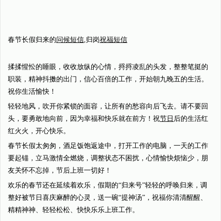
春节长假归来的
问候短信
,归岗
祝福短信
揉揉惺忪的睡眼，收收放纵的心情，捋捋凌乱的头发，整整笔挺的
职装，精神抖擞的出门，信心百倍的工作，开始朝九晚五的生活。
祝你生活愉快！
轻轻地风，吹开你紧锁的面容，让所有的愁容向后飞去。请不要回
头，要勇敢地向前，因为幸福和快乐就在前方！祝
节日
后的生活红
红火火，开心快乐。
春节长假太匆匆，酒足饭饱返途中，打开工作的电脑，一天的工作
要起锚，立马激情全燃烧，调整状态不困扰，心情愉快烦恼少，朋
友关怀不忘掉，节后上班一切好！
欢乐的春节还在延续着欢乐，假期的“归来号”轻轻的呼唤归来，调
整好被节日喜庆麻醉的心灵，送一碗“提神汤”，祝福你清清醒醒、
精精神神、轻轻松松、快快乐乐上班工作。