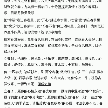
着劲，五尺之躯有恒心，六六大顺不消停，七魄笑迎满园香，八面
财到贺立春，九九归一福临门，十分
祝福
表真情；祝你立春享快
乐，日新月异天天顺！
把“幸福”卷进春卷里，把“开心”揉进春饼里，把“甜蜜”切在春笋里，
把“快乐”炒进春芽中，把“长春不老”倒进酒杯里，立春日，为你烹饪
养生小四菜，请你品尝！祝你万事如意！
搜索春景好运，复制春风顺利，粘贴春阳吉祥，连载春天美好，删
除春寒苦闷，发送立春
祝福
；祝你立春快乐，事业春风得意，日子
如沐春风！
立春到，艳阳照，暖风吹，快乐笑，蝶恋花，舞照跳，祝福你，心
情好，爱情妙，幸福飞，浪漫摇，薪水高，全家福，乐逍遥。
剪“一匹春光”做成彩衣，采“两朵春花”做成纽扣，求“三生春福”藏在
衣袋，把“四季春暖”缝进衣领，立春大吉，送你锦衣一件，祝你吉
祥快乐，幸福到永远！
问候短信
立春了，愿你的心情永远“春光明媚”，愿你的事业永远“春华秋实”，
愿你的生活永远“春分满面”，愿你的爱情永远“春宵一刻”，在这“春
色撩人”的季节里，请接受我“春夏秋冬”的心愿：永远长春不老，春