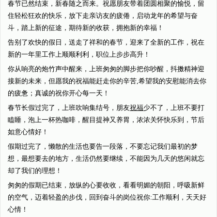
春节已然结束，新春随之而来。祝愿朋友带着团圆相聚的愉悦，留
住轻松狂欢的快乐，放下走亲访友的疲倦，启动龙年的希望与奋
斗，踏上新的征途，期待新的收获，拥抱新的幸福！
告别了欢快的假日，送走了祥和的春节，迎来了全新的工作，祝在
新的一年里工作上顺顺利利，职位上步步高升！
你从响亮的炮竹声中醒来，上班匆匆的脚步把你吵醒，抖擞精神迎
接新的未来，但愿我的祝福能赶走你的辛苦,希望我的安慰能消去你
的疲惫；真诚的祝你开心每一天！
春节长假过完了，上班吹响集结号，朋友
祝福
少不了，上班不要打
瞌睡，泡上一杯热咖啡，醒目提神又养胃，浓浓关怀快乐到，节后
如意心情好！
假期过完了，懒散的生活也要告一段落，不要忘记我们最初的梦
想，最想要去的地方，生活仍然要继续，不能因为几天的悠闲就忘
却了我们的理想！
匆匆的假期已结束，放纵的心要收收，看看明媚的朝阳，呼吸新鲜
的空气，迈着轻盈的步伐，回到奋斗的岗位祝你:工作顺利，天天好
心情！