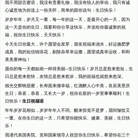
我不用甜言蜜语，我没有贵重礼物，我没有惊人的举动，我只有诚
心诚意地为你送上一份关怀，简单的跟你说句：生日快乐！
岁岁年年，岁月又一重，每一年的这一天，是最开心的一天，因为
这一天是你的生日，我要和你分享这快乐，并送给你最诚挚的祝
福，祝你生日快乐，天天快乐！
今天生日你最大，许个愿望会发芽，朋友祝福来浇水，好运施肥梦
成真，我的短信锦添花，剔除杂草幸运撒，愿望成真幸运收，和和
美美赛神仙！
愿你的每一天都如画一样得美丽--生日快乐！岁月总是愈来愈短，生
日总是愈来愈快，友情总是愈来愈浓，我的祝福也就愈来愈深。
烛光交辉映甜蜜，长寿面来缠幸福，红酒醉人心中美，良辰美景庆
生日；恭喜，恭喜，又长大一岁，祝你在新的一岁里事事顺利！生
日快乐！
生日祝福语
年年岁岁花相似，岁岁年年人不同。醒来惊觉不是梦，眉间皱纹又
一重。在你生日的这一天，只希望你能快乐、健康、美丽，生日快
乐！
我谨代表国务院、党和国家领导人祝贺你生日快乐，希望你在三个