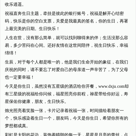
收乐逍遥。
祝福直奔生日主题，牵挂是彼此的银行账号，祝福是解开心结密
码，快乐是你的空白支票，关爱是我最真的签名，你的生日，再署
上最完美的日期。生日快乐！
人生在世，没有那么简单，就可以找到聊得来的伴；生活没那么容
易，多少苦闷在心间。还好友情在这世间陪伴，祝生日快乐，幸福
绵绵！
生辰，对于每个人都是唯一的，他是我们生命开始的象征，在我们
庆祝的同时，请不要忘了对爱自己的母亲道一声辛苦了，为了父母
也一定要幸福！
今天是你生日，虽然没有五星级的酒店给你开餐，www.dxju.com却
有三星级的祝福给你问候，福星照亮你前程，禄星带给你好运，寿
星保佑你健康，朋友，生日快乐。
烛光照亮着笑脸一张，卡片记录着祝福一张，时间描绘着朋友一
个，快乐感染着生日一个，朋友吗，今天是你生日，希望你所有的
梦想都成真。
彩虹是太阳的花边，装饰着晴朗的每一天，星星是月亮的蕾丝，点