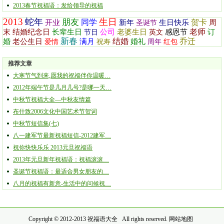
2013春节祝福语：发给领导的祝福
2013
蛇年
生日
朋友
同学
贺卡
开业
新年
生日快乐
周
圣诞节
老师
末
结婚纪念日
长辈生日
公司
老婆生日
感恩节
订
节日
英文
新春
结婚
乔迁
婚
老公生日
满月
婚礼
爱情
祝寿
周年
红包
推荐文章
大寒节气到来,愿我的祝福伴你温暖…
2012年端午节是几月几号?是哪一天…
中秋节祝福大全—中秋友情篇
布什致2006文化中国艺术节贺词
中秋节短信集(七)
八一建军节最新祝福短信-2012建军…
祝你快快乐乐 2013元旦祝福语
2013年元旦新年祝福语：祝福滚滚…
圣诞节祝福语：最适合男女朋友的…
八月的祝福有新意-生活中的问候祝…
Copyright © 2012-2013
祝福语大全
All rights reserved.
网站地图