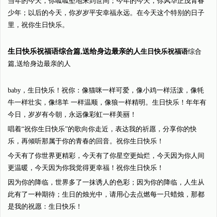
当年的今天，你呱呱坠地来到世间；今年的今天，你风华正茂青春
少年；以后的今天，你岁岁平安幸福永远。在今天这个特别的日子
里，祝你生日快乐。
生日快乐祝福语综合篇,送给身边最亲的人
生日快乐祝福语
综合
篇,送给身边最亲的人
baby，生日快乐！祝你：像猫咪一样可爱，像小鸡一样活泼，像牦
牛一样壮实，像绵羊 一样温顺，像狼一样精明。生日快乐！年年有
今日，岁岁有今朝，永远像彩虹一样美丽！
唱着“祝你生日快乐”的歌向你走近，表达我的祈愿，分享你的快
乐，再倾听那属于你的青春的回音。祝你生日快乐！
今天有了你世界更精彩，今天有了你星空更灿烂，今天因为你人间
更温暖，今天因为你我觉得更幸福！祝你生日快乐！
因为你的降临，世界多了一抹诱人的色彩；因为你的降临，人生从
此有了一种期待；生日的烛光中，请用心去点燃每一只蜡烛，那都
是我的祝愿：生日快乐！