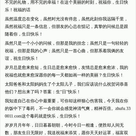
不完的礼物，用不完的幸福！在这个美丽的时刻，祝福你，生日快
乐！祝福的话
虽然温度总在变化，虽然时光没有停息，虽然此刻你我远隔千里，
虽然祝福只是一条信息，但朋友的心总在惦记，真挚的问候总是跟
随着你，生日快乐！
虽然只是一个小小的问候，但那是我的挂念；虽然只是一句轻轻的
祝福，但那是我的心声；虽然只是一首心曲，但那系着我俩的友
谊，祝生日快乐！
岁月总是愈来愈短，生日总是愈来愈快，友情总是愈来愈浓，我的
祝福也就愈来愈深愿你的每一天都如画一样的美丽？生日快乐！
太阳爸爸和太阳妈妈生了个太阳儿子，我们应该说什么祝贺词恭喜
他们？想出来了吗？答案：生“日”快乐！
我知道自己在你心中最重要，可你却这样狠心伤害我，今天我在你
的饭中下了毒药，不一会你就会感觉神清气爽，精神百倍。zhufu.33
0011.com这个毒药就是快乐，生日快乐！
岁岁月月年年，日日暮暮朝朝，今时今日一相逢，便胜却人间无
数，朋友生日无限好，我送祝福来添笑，愿你天天好运罩，福富双