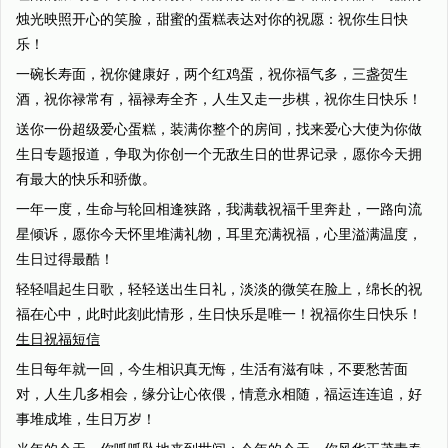
烛光映照开心的笑脸，甜蜜的蛋糕表达对你的祝愿：祝你生日快
乐！
一碗长寿面，祝你健康好，两个红鸡蛋，祝你福气多，三盏贺生
酒，祝你禄常有，福禄寿全齐，人生又走一步棋，祝你生日快乐！
送你一份超级爱心蛋糕，装满你整个的房间，找来爱心大使为你做
生日专题报道，争取为你创一个无敌生日的世界记录，愿你今天拥
有最大的快乐和骄傲。
一年一度，生命与轮回相逢狭路，我满载祝福千里奔赴，一路向流
星倾诉，愿你今天怀里堆满礼物，耳里充满祝福，心里溢满温度，
生日过得最酷！
轻轻唱起生日歌，轻轻送出生日礼，淡淡的微笑在脸上，绵长的祝
福在心中，此时此刻此情形，生日快乐是唯一！祝福你生日快乐！
生日祝福短信
生日每年就一回，今生相识真无悔，生活有滋有味，不要愁苦面
对，人生几多相会，缘分让心依偎，情意永相随，福运连连追，好
事堆成堆，生日万岁！