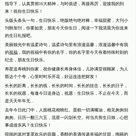
指导下，认真贯彻16大精神，与时俱进，再接再厉，迎接我的到
来！祝你生日快乐！
头版头条头一句，生日快乐，绝版绝句绝对棒，幸福甜蜜，大刊小
刊附加刊，你要如意，朋友今天你生日，阅读一下我清晨为你送来
的生日礼报吧。
美丽烛光中有温柔诗句，温柔诗句里有浪漫温馨，浪漫温馨中有我
的
祝福
，我的祝福中有你的名字，你的名字里今天有着特殊时刻的
纪念，朋友生日快乐。
寿星送寿桃到你家，祝你健康长寿身体佳，儿孙满堂很顾家，为人
豁达个个夸，心里时时乐开花，好运连连把财发！
长长的距离，长长的线，长长的时间，长长的挂念，长长的日子，
长长的祝愿，每逢今日送身边，祝愿：生日快乐，不止在今天，而
是天天年年无...
去年今日此门中，人面桃花相映红。蛋糕一切满嘴油，相见匆匆别
匆匆。日历一翻三六五，流星一闪划长空。何当共剪生日烛，心想
事成借东风？生日快乐！
喧闹的派对笼罩欢乐的容颜，香醇的美酒传递幸福的甘甜，绚丽的