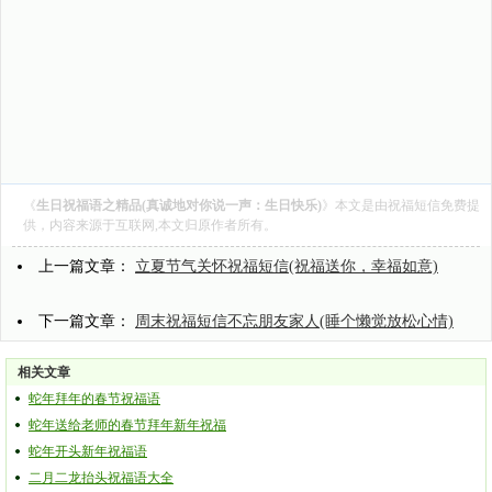
《
生日祝福语之精品(真诚地对你说一声：生日快乐)
》本文是由
祝福短信
免费提
供，内容来源于互联网,本文归原作者所有。
上一篇文章：
立夏节气关怀祝福短信(祝福送你，幸福如意)
下一篇文章：
周末祝福短信不忘朋友家人(睡个懒觉放松心情)
相关文章
蛇年拜年的春节祝福语
蛇年送给老师的春节拜年新年祝福
蛇年开头新年祝福语
二月二龙抬头祝福语大全