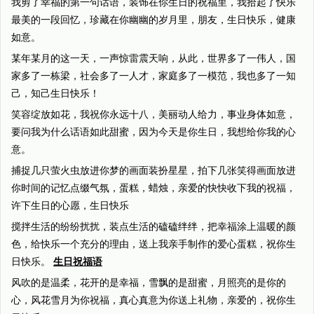
我剪了幸福的第一句话语，装饰在你生日的祝福里，我拾起了快乐
最美的一段回忆，珍藏在你幽幽的岁月里，朋友，生日快乐，健康
如意。
某年某月的这一天，一声惊雷震天响，从此，世界多了一伟人，国
家多了一栋梁，社会多了一人才，家庭多了一模范，我也多了一知
己，知己生日快乐！
笑容绽放如花，我祝你永远十八，美丽动人给力，事业身体如意，
要问我为什么话语如此甜蜜，因为今天是你生日，我想给你我的心
意。
捕捉几只萤火虫放进你梦的画面装扮星星，拍下几张笑得画面放进
你时间的记忆点缀气氛，蛋糕，蜡烛，亲爱的快快收下我的祝福，
许下生日的心愿，生日快乐
搅拌生活的纷纷扰扰，装点生活的磕磕绊绊，把幸福涂上温暖的颜
色，给快乐一个充分的理由，送上我亲手制作的爱心蛋糕，祝你生
日快乐。
生日祝福语
风吹的是温柔，花开的是幸福，雪飘的是甜蜜，月照亮的是你的
心，风花雪月为你祝福，真心真意为你送上礼物，亲爱的，祝你生