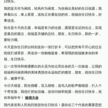
日快乐。
我把蓝天作为画纸，轻风作为画笔，为你画出美好的生日祝愿；我
捧着白云，奉上星星，送给正在看短信的你，祝福你生日快乐，好
事连连。
快乐是今天的主题，幸福是有力的论据，愿望是论证的论点，实现
是最后的观点，祝福是关键的总结，朋友，生日快乐，新的一岁，
要给力哦。
今天是你生日所以特别送你一张打折卡，可以把所有不开心的过去
统统打成零折，再送你一张购物返卷，希望我的祝福换来你的幸
福，生日快乐。
让一次等待和相遇擦出的火花为你点亮生命的又一次旅途，让我的
祝福和问候烘烤的美味诱惑你永远灿烂的微笑，朋友，祝你生日快
乐，健康平安。
今日天很蓝，阳光很暖，花儿很艳，连鸟儿的歌声都很甜，行人个
个带笑脸，我也忙把短信编，送你问候和祝愿：祝你生日快乐，祝
你幸福年年！
短信大全
我代表党和人民热烈祝贺你生日快乐！愿你在三个代表的重要思想