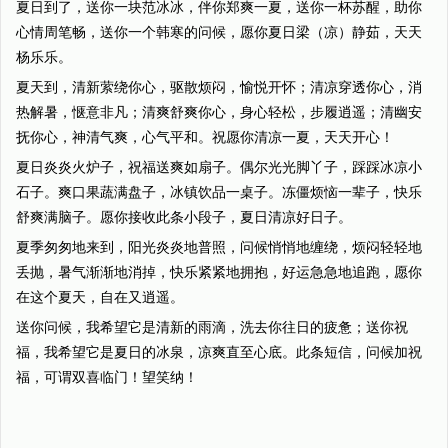
夏日到了，送你一块范冰冰，伴你郑爽一夏，送你一杯苏醒，助你
心情周笔畅，送你一个韩寒的问候，愿你夏日梁（凉）静茹，天天
杨乐乐。
夏天到，清新萦绕你心，驱散烦闷，愉悦开怀；清凉穿透你心，消
热解暑，惬意非凡；清爽舒爽你心，身心轻松，步履逍遥；清幽安
抚你心，神清气爽，心气平和。祝愿你清凉一夏，天天开心！
夏日炎炎火炉子，祝福送爽如扇子。偶尔光光脚丫子，踩踩冰凉小
石子。爽口果蔬满盘子，冰镇饮品一桌子。冻僵烦恼一辈子，快乐
舒爽满脑子。愿你接收此条小段子，夏日清凉好日子。
夏季匆匆地来到，阳光炎炎地普照，问候悄悄地缠绕，烦闷轻轻地
丢抛，暑气渐渐地消掉，快乐紧紧地拥抱，好运急急地追跑，愿你
在这个夏天，自在又逍遥。
送你问候，我希望它是清新的雨滴，洗去你往日的疲惫；送你祝
福，我希望它是夏日的冰泉，凉爽直至心底。此条短信，问候加祝
福，可谓双喜临门！望笑纳！