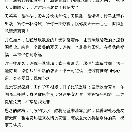
汗；愿我的祝福像冰啤，温馨你夏日的美好缠绵；夏天到了，祝你
天天顺顺安安，时时乐乐欢欢！
短信大全
天苍苍，路茫茫，没有冷饮热的慌；天黑黑，路漫漫，蚊子成群心
里烦；给你一杯冷饮，给你一圈蚊香，祝你夏天开开心心，惬惬意
意清清爽爽！
月色如水，让轻纱般浪漫的月光弥漫着你，让翡翠般澄澈的水流包
围着你。给你一个最美的夏天，许你一个最美的回忆。存着我的祝
福，幸福伴你到永远！
吹一缕夏风，许你一季清凉；赠一束夏花，愿你与幸福共舞；送一
池荷塘，愿你尽品生活的馨香；书一封短信，把薄荷糖寄到你心
房。炎炎夏日，祝你心欢！
夏天容易疲惫，工作学习很累，日子比较乏味；健康饮食养胃，午
间晚上多睡，身体健康宝贵；好运平安万岁，幸福快乐相随！上述
提醒免费，经常想我无罪。
思念的酸梅，问候的泉水，酸梅汤盛来清凉沉醉，飘香深处尽是友
情无悔，驱走炎热迎来友情的花蕾，绽放夏天的祝福别样的美，祝
夏天快乐。