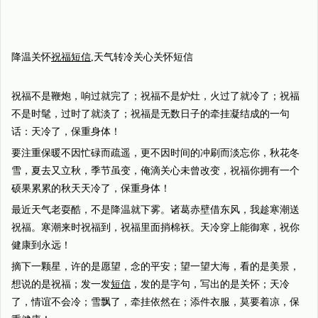
降温关怀
祝福短信
,天气转冷关心关怀短信
祝福不是鞭炮，响过就完了；祝福不是炉灶，火过了就冷了；祝福
不是时髦，过时了就淡了；祝福是无数日子的牵挂凝结成的一句
话：天冷了，保重身体！
要注重保暖不因忙碌而疏遥，更不因时间的冲刷而淡忘你，秋花冬
雪，夏去又立秋，季节虽变，俺滴关心未曾改变，祝福你拥有一个
硕果累累的秋天天冷了，保重身体！
最近天气老耍酷，不是降温就下雾。诸葛赤壁借东风，我趁寒潮送
祝福。寒潮来时祝福到，祝福里面捎棉袄。天冷穿上能御寒，祝你
健康到永远！
摘下一颗星，许的是愿望，念的平安；望一望大海，看的是美景，
想说的是祝福；发一发
短信
，发的是字句，写出的是关怀；天冷
了，情谊不会冷；雪飘了，牵挂依然在；添件衣服，莫要着凉，保