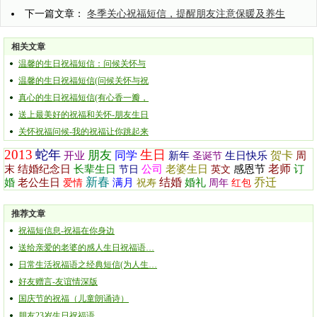
下一篇文章：
冬季关心祝福短信，提醒朋友注意保暖及养生
相关文章
温馨的生日祝福短信：问候关怀与
温馨的生日祝福短信(问候关怀与祝
真心的生日祝福短信(有心香一瓣，
送上最美好的祝福和关怀-朋友生日
关怀祝福问候-我的祝福让你跳起来
2013
蛇年
生日
朋友
同学
贺卡
开业
新年
生日快乐
周
圣诞节
老师
末
结婚纪念日
长辈生日
公司
老婆生日
感恩节
订
节日
英文
新春
结婚
乔迁
婚
老公生日
满月
婚礼
爱情
祝寿
周年
红包
推荐文章
祝福短信息-祝福在你身边
送给亲爱的老婆的感人生日祝福语…
日常生活祝福语之经典短信(为人生…
好友赠言-友谊情深版
国庆节的祝福（儿童朗诵诗）
朋友23岁生日祝福语