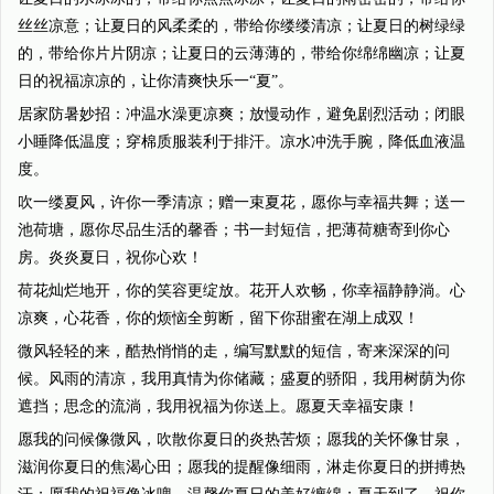
丝丝凉意；让夏日的风柔柔的，带给你缕缕清凉；让夏日的树绿绿
的，带给你片片阴凉；让夏日的云薄薄的，带给你绵绵幽凉；让夏
日的祝福凉凉的，让你清爽快乐一“夏”。
居家防暑妙招：冲温水澡更凉爽；放慢动作，避免剧烈活动；闭眼
小睡降低温度；穿棉质服装利于排汗。凉水冲洗手腕，降低血液温
度。
吹一缕夏风，许你一季清凉；赠一束夏花，愿你与幸福共舞；送一
池荷塘，愿你尽品生活的馨香；书一封短信，把薄荷糖寄到你心
房。炎炎夏日，祝你心欢！
荷花灿烂地开，你的笑容更绽放。花开人欢畅，你幸福静静淌。心
凉爽，心花香，你的烦恼全剪断，留下你甜蜜在湖上成双！
微风轻轻的来，酷热悄悄的走，编写默默的短信，寄来深深的问
候。风雨的清凉，我用真情为你储藏；盛夏的骄阳，我用树荫为你
遮挡；思念的流淌，我用祝福为你送上。愿夏天幸福安康！
愿我的问候像微风，吹散你夏日的炎热苦烦；愿我的关怀像甘泉，
滋润你夏日的焦渴心田；愿我的提醒像细雨，淋走你夏日的拼搏热