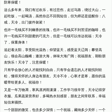
防寒保暖！
这么多年来，我们有过欢乐，有过悲伤，走过马路，绕过大山，一
起吃饭，一起喝汤，虽然你总不回我短信，但为师还是提醒你：八
戒，天冷，出门披件袈裟！
也许一毛钱买不到幽香的玫瑰，也许一毛钱买不到苦涩的咖啡，也
许一毛钱买不到甜蜜的巧克力，但是一毛钱可以传达祝福：天冷
了，保重身体！
追赶着太阳，享受阳光温热；仰望蓝天，感受蓝天辽阔；攀登高
山，领会高山巍峨；遨游大海，体味大海广阔；祝福朋友，期盼朋
友快乐！天冷了，注意保暖！
只有学会放心的人才能找到自由，只有学会遗忘的人才能找到轻
松，懂得关怀的人身边有朋友。天冷不冷，心寒才是寒，愿你的温
暖带给更多人。祝福你！
又是一年万物凋，寒风凛冽雨潇潇，工作学习很辛苦，天冷记得穿
衣服。瓜果蔬菜营养好，多喝热水别感冒，朋友之间常联系，幸福
短信来骚扰。
一个甜甜的微笑，包含多少深情；一个祝福，藏纳多少关怀；一个