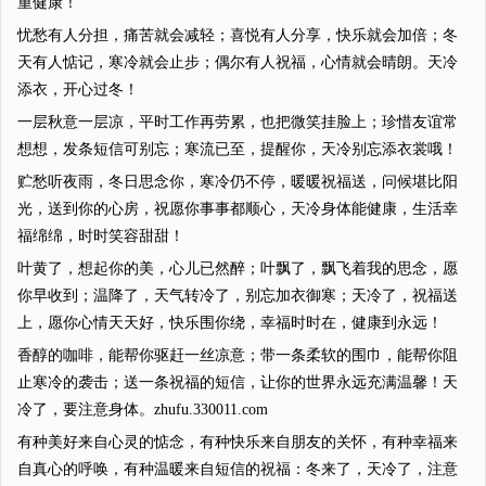
重健康！
忧愁有人分担，痛苦就会减轻；喜悦有人分享，快乐就会加倍；冬
天有人惦记，寒冷就会止步；偶尔有人祝福，心情就会晴朗。天冷
添衣，开心过冬！
一层秋意一层凉，平时工作再劳累，也把微笑挂脸上；珍惜友谊常
想想，发条短信可别忘；寒流已至，提醒你，天冷别忘添衣裳哦！
贮愁听夜雨，冬日思念你，寒冷仍不停，暖暖祝福送，问候堪比阳
光，送到你的心房，祝愿你事事都顺心，天冷身体能健康，生活幸
福绵绵，时时笑容甜甜！
叶黄了，想起你的美，心儿已然醉；叶飘了，飘飞着我的思念，愿
你早收到；温降了，天气转冷了，别忘加衣御寒；天冷了，祝福送
上，愿你心情天天好，快乐围你绕，幸福时时在，健康到永远！
香醇的咖啡，能帮你驱赶一丝凉意；带一条柔软的围巾，能帮你阻
止寒冷的袭击；送一条祝福的短信，让你的世界永远充满温馨！天
冷了，要注意身体。zhufu.330011.com
有种美好来自心灵的惦念，有种快乐来自朋友的关怀，有种幸福来
自真心的呼唤，有种温暖来自短信的祝福：冬来了，天冷了，注意