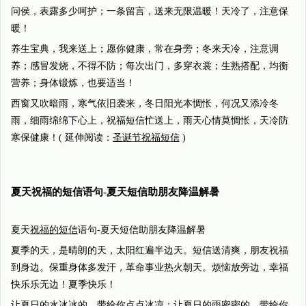
问侯，表露多少呵护；一条留言，送来无限温暖！天冷了，注意保
暖！
养生宝典，我来送上；愿你健康，常在身旁；冬来天冷，注意调
养；感冒发烧，不得不防；每次出门，多穿衣裳；生熟搭配，均衡
营养；身体锻炼，也要适当！
西窗又吹暗雨，寒气依旧袭来，冬日阳光本惆怅，何况又添冷冬
雨，细雨绵绵下心上，祝福短信忙送上，雨天心情莫惆怅，天冷防
寒保健康！( 延伸阅读：
圣诞节祝福短信
)
夏天祝福的短信语句-夏天短信助朋友降温解暑
夏天
祝福的短信
语句-夏天短信助朋友降温解暑
夏季的天，是晴朗的天，太阳红遍半边天。短信送清爽，朋友祝福
到身边。保重身体多发汗，革命事业热火朝天。烦恼放旁边，幸福
快乐乐无边！夏季快乐！
让夏日的水冰冰的，带给你点点冰凉；让夏日的雨密密的，带给你