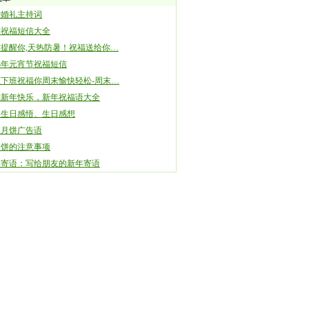
婚婚礼主持词
末祝福短信大全
提醒你,天热防暑！祝福送给你…
13年元宵节祝福短信
五下班祝福你周末愉快轻松-周末…
你新年快乐，新年祝福语大全
岁生日感悟、生日感想
秋月饼广告语
月饼的注意事项
年寄语：写给朋友的新年寄语