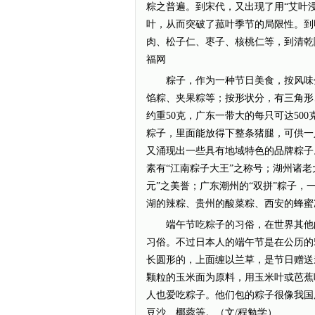
粽之普遍。到宋代，又出现了用“艾叶浸
叶，从而突破了菰叶季节的局限性。到
肉、松子仁、枣子、核桃仁等，到清乾
福网
粽子，作为一种节日美食，按风味分
馅粽、夹果粽等；按形状分，有三角形
约重50克，广东一带大的每只可达50
粽子，里面能放得下整条猪腿，可供一
又涌现出一些具有地域特色的品牌粽子
素有“江南粽子大王”之称号；湖州诸
元”之美誉；广东潮州的“双拼”粽子
湖的辣粽、贵州的酸菜粽、西安的蜂蜜
端午节吃粽子的习俗，在世界其他的
习俗。不过日本人的端午节是在公历的
长圆形的，上面缠以兰草，是节日赠送
颗粒的玉米面为原料，用玉米叶或芭蕉
人也爱吃粽子。他们包的粽子很像我国
豆沙、椰蓉等。（文/程勉学）