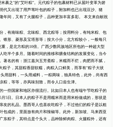
米裹之”的“艾叶粽”。元代粽子的包裹材料已从菰叶变革为箬
明代又出现了用芦苇叶包的粽子，附加料也已出现豆沙、猪
隆年间，又有了火腿粽子，品种更加丰富多彩。 本文来自献祝
，有南味粽、北味粽、西北粽等；按用料分，有纯米粽、包
、锥形、菱形及宝塔形等；按大小分，北方粽较小，一般每只
0克重，是北方粽的10倍。广西少数民族地区所包的一种超大型
人吃半个多月。随着时间的推移和膳食结构的发展变化，当今
。著名的有：浙江嘉兴五芳斋粽，米糯而不烂，肉肥而不腻，
老大粽子，其甜粽香甜软糯，肉粽入口鲜美，而享有“粽子大状
，一头用甜料，一头用咸料，一粽两味，独具特色，此外，尚有西
凉粽，等等，亦风味别致，而令人口齿生津。
一些国家和地区亦很流行。比如日本人也有端午节吃粽子的
5月5日。日本人的粽子不是用糯米而是用米粉做成的，形状是
亲友的礼品。墨西哥人也喜欢吃粽子，不过他们的粽子是以粗
叶包成的，里面放有肉片和辣椒等。此外，新加坡、马来西亚
广东粽子，其特点是个头大，品种除鲜肉粽、火腿粽外，还有