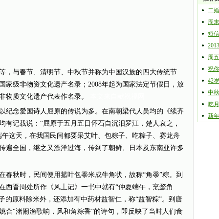
二
周
短信
20
周
祝
，与春节、清明节、中秋节并称为中国汉族的四大传统节
42
批国家级非物资文化遗产名录；2008年起为国家法定节假日，放
中
类非物质文化遗产代表作名录。
本文来自献祝福网
吃
纪念爱国诗人屈原的传说为多。在南朝梁代人吴均的《续齐
新
均有记载说：“屈原于五月五日怀石自沉汨罗江，楚人哀之，
端午这天，在我国民间都要采艾叶、包粽子、吃粽子、赛龙舟
传遍全国，继之又漂洋过海，传到了朝鲜、日本及东南亚许多
春秋时，民间便用菰叶包黍米成牛角状，故称“角黍”粽。到
在西晋周处所作《风土记》一书中就有“仲夏端午，烹鹜角
m当时包粽子的原料除米外，还添加有中药材益智仁，称“益智粽”。到唐
姚合“渚闹渔歌响，风和角粽香”的诗句，即反映了当时人们食