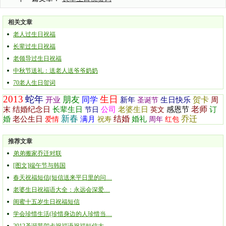
相关文章
老人过生日祝福
长辈过生日祝福
老领导过生日祝福
中秋节送礼：送老人送爷爷奶奶
70老人生日贺词
2013
蛇年
生日
朋友
同学
贺卡
开业
新年
生日快乐
周
圣诞节
老师
末
结婚纪念日
长辈生日
公司
老婆生日
感恩节
订
节日
英文
新春
结婚
乔迁
婚
老公生日
满月
婚礼
爱情
祝寿
周年
红包
推荐文章
弟弟搬家乔迁对联
[图文]端午节与韩国
春天祝福短信(短信送来平日里的问…
老婆生日祝福语大全：永远会深爱…
闺蜜十五岁生日祝福短信
学会珍惜生活(珍惜身边的人珍惜当…