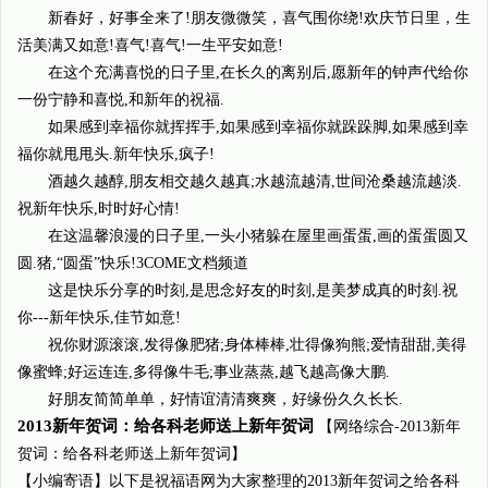
新春好，好事全来了!朋友微微笑，喜气围你绕!欢庆节日里，生
活美满又如意!喜气!喜气!一生平安如意!
在这个充满喜悦的日子里,在长久的离别后,愿新年的钟声代给你
一份宁静和喜悦,和新年的祝福.
如果感到幸福你就挥挥手,如果感到幸福你就跺跺脚,如果感到幸
福你就甩甩头.新年快乐,疯子!
酒越久越醇,朋友相交越久越真;水越流越清,世间沧桑越流越淡.
祝新年快乐,时时好心情!
在这温馨浪漫的日子里,一头小猪躲在屋里画蛋蛋,画的蛋蛋圆又
圆.猪,“圆蛋”快乐!3COME文档频道
这是快乐分享的时刻,是思念好友的时刻,是美梦成真的时刻.祝
你---新年快乐,佳节如意!
祝你财源滚滚,发得像肥猪;身体棒棒,壮得像狗熊;爱情甜甜,美得
像蜜蜂;好运连连,多得像牛毛;事业蒸蒸,越飞越高像大鹏.
好朋友简简单单，好情谊清清爽爽，好缘份久久长长.
2013新年贺词：给各科老师送上新年贺词
【网络综合-2013新年
贺词：给各科老师送上新年贺词】
【小编寄语】以下是祝福语网为大家整理的2013新年贺词之给各科