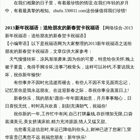
在我们相聚的日子里，有着最珍惜的情谊;在我们年轻的岁月
中，有着最真挚的相知。zhufu.330011.com这份缘值得我们珍惜!
2013新年祝福语：送给朋友的新春贺卡祝福语
【网络综合-2013
新年祝福语：送给朋友的新春贺卡祝福语】
【小编寄语】以下是祝福语网为大家整理的2013新年祝福语之送给
朋友的新春贺卡祝福语，文章仅供大家参考：
天气慢慢转坏，凉风渐渐袭来;因为你的可爱，特意给你关怀;晚上
被子要盖，免得手脚冷坏;没事刁根骨头，这样可以补钙;不要说我太
坏，祝你新年愉快!
有些事并不因时光流逝而褪去，有些人不因不常见面而忘记，
记忆里你是我永远朋友。在这迎新春之际，恭祝你事业蒸蒸日上!
新春快乐，我的朋友!愿你~年年圆满如意，月月事事顺心，日
日喜悦无忧，时时高兴欢喜，刻刻充满朝气，祝福你!
祝你新的一年,工作忙中有闲,自己打牌赢钱,存折增加无限,口袋
装满美元,美女挤满床前,精力充沛源源,情人又猛又甜。
当您看见这信息时,幸运已降临到你头上,财神已进了您家门,荣
华富贵已离您不远.祝福您朋友：新年快乐!