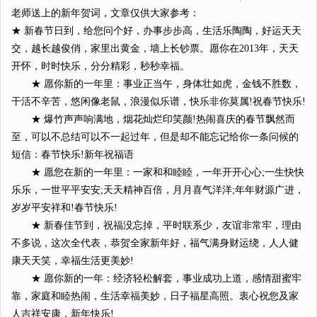
老师送上的新年贺词，文章仅供大家参考：
★ 新春节日到，给您问个好，办事步步高，生活乐陶陶，好运天天
交，越长越俊俏，家里出黄金，墙上长钞票。愿你在2013年，天天
开怀，时时快乐，分分精彩，秒秒幸福。
★ 愿你新的一年里：事业正当午，身体壮如虎，金钱不胜数，
干活不辛苦，悠闲像老鼠，浪漫似乐谱，快乐非你莫属!祝春节快乐!
★ 爆竹声声响满地，烟花灿烂印笑颜!热闹喜庆的春节飘然而
至，可以不总结可以不一起过年，但是却不能忘记给你一条问候的
短信：春节快乐!新年祝福语
★ 愿您在新的一年里：一家和和睦睦，一年开开心心;一生快快
乐乐，一世平平安安;天天精神百倍，月月喜气洋洋;年年财源广进，
岁岁平安祥和!春节快乐!
★ 新春佳节到，祝福没忘掉，平时联系少，友谊非常牢，理由
不多说，这次全代表，恭贺全家新年好，福气满身财运绕，人人健
康天天笑，幸福生活更美妙!
★ 愿你新的一年：经济轻松解套，事业成功上道，感情甜蜜牢
靠，家庭和睦热闹，生活幸福美妙，日子福星高照。衷心祝您及家
人吉祥安康，新年快乐!