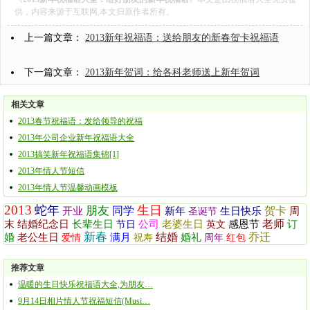
供，内容来源于互联网,本文归原作者所有。
上一篇文章：
2013新年祝福语：送给朋友的新春贺卡祝福语
下一篇文章：
2013新年贺词：给各科老师送上新年贺词
相关文章
2013春节祝福语：发给领导的祝福
2013年公司企业新年祝福语大全
2013搞笑新年祝福语集锦[1]
2013年情人节短信
2013年情人节温馨动画模板
2013
蛇年
生日
朋友
同学
贺卡
开业
新年
生日快乐
周
圣诞节
老师
末
结婚纪念日
长辈生日
公司
老婆生日
感恩节
订
节日
英文
新春
结婚
乔迁
婚
老公生日
满月
婚礼
爱情
祝寿
周年
红包
推荐文章
温暖的生日快乐祝福语大全,为朋友…
9月14日相片情人节祝福短信(Musi…