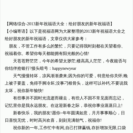
【网络综合-2013新年祝福语大全：给好朋友的新年祝福语】
【小编寄语】以下是祝福语网为大家整理的2013新年祝福语大全之
给好朋友的新年祝福语，文章仅供大家参考：
朋友，不管工作有多么的繁忙，只要记得我时刻都在关望着你、
祝福着你。希望你每天都能拥有阳光般的心情!
天苍苍野茫茫，今年的希望太渺茫;楼高高人茫茫，今夜能否与
你结伴抢银行?接头暗号：happynewyear
天气慢慢转坏，凉风渐渐袭来;因为你的可爱，特意给你关怀;晚
上被子要盖，免得手脚冷坏;没事刁根骨头，这样可以补钙;不要说我
太坏，祝你新年愉快!
有些事并不因时光流逝而褪去，有些人不因不常见面而忘记，
记忆里你是我永远朋友。在这迎新春之际，恭祝你事业蒸蒸日上!
新春快乐，我的朋友!愿你~年年圆满如意，月月事事顺心，日
日喜悦无忧，时时高兴欢喜，刻刻充满朝气，祝福你!
祝你新的一年,工作忙中有闲,自己打牌赢钱,存折增加无限,口袋