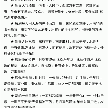
★ 新春天气预报：傍晚下人民币，西北方有支票，局部有金
块，半夜有零星美元转欧元，请带好钢盔，备好麻袋，准备发财!祝
您新年提钱快乐!
★ 愿您每天用大海的胸怀面对，用小猪的感觉熟睡，用南非的
阳光晒背，用盖茨的美元消费，用布什的千金陪醉，用拉登的方法
逃税，新年快乐!
★ 新春之际祝您：东行吉祥，南走顺利，西出平安，北走无
虑，中有健康;左逢源，右发达，前有福星，后有菩萨;内积千金，外
行好运!祝新年快乐!!
★ 愿欢快的歌声，时刻萦绕你;愿欢乐年华，永远伴随您;愿欢
乐的祝福，永远追随您。祝福您：春节愉快，身体健康，阖家欢
乐，万事顺意!
★ 愿你天天顺，时时顺，分分顺，秒秒顺，月月顺，年年顺，
爱情顺，事业顺，身体顺，生活顺，总之一切都能顺，最后还要祝
你新年顺永远顺!
★ 新的一年里祝您：一家和和睦睦，一年开开心心;一生快快乐
乐，一世平平安安;天天精神百倍，月月喜气洋洋;年年财源广进，岁
岁平安祥和!春节快乐!