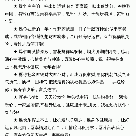
★ 爆竹声声响，鸣出好运道;红灯高高照，映出前途好。春晚歌
声闹，唱出新吉兆;美宴桌桌香，烹出生活妙。玉兔乐滔滔，贺出新
年到!
★ 愿你在新的一年：寻梦梦就圆，日子千般万种甜;做事事就
成，成功相随倍精神;想财财就来，金山银海好运在。春节祝福最灵
验，看过之后笑开颜!
★ 爆竹响激情燃放，雪花舞祥风欢畅，烟火腾期待闪亮，感动
涌心中激荡，心情美春节冲浪，愿景好心中珍藏，祝与福短信奉
上：祝您身体健康，蛇年吉祥!
★ 愿你把金财银财大财小财，汇成万贯家财;用你的朝气英气正
气勇气，换得一团和气;把我最真的祝福祝愿心愿许愿，一并送给
你：祝春节快乐，富贵连年。
★ 新春心情好，天天没烦恼;举头揽幸福，低头抱美好;一颗快
乐心，一家温馨情;幸福身边在，健康迎未来;朋友，我在远方祝你：
春节好!
★ 愿快乐挥之不去，让机遇只争朝夕，愿身体健康如一，让好
运春风化雨，愿幸福如期而至，让情谊日积月累，愿片言表我心
语，愿春节你阖家幸福，事事称意!