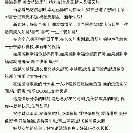
装满美元,美女挤满床前,精力充沛源源,情人又猛又甜。
当您看见这信息时,幸运已降临到你头上,财神已进了您家门,荣
华富贵已离您不远.祝福您朋友：新年快乐!
新春好，好事全来了!朋友微微笑，喜气围你绕!欢庆节日里，生
活美满又如意!喜气!喜气!一生平安如意!
在这个充满喜悦的日子里,在长久的离别后,愿新年的钟声代给你
一份宁静和喜悦,和新年的祝福.
如果感到幸福你就挥挥手,如果感到幸福你就跺跺脚,如果感到幸
福你就甩甩头.新年快乐,疯子!
酒越久越醇,朋友相交越久越真;水越流越清,世间沧桑越流越淡.
祝新年快乐,时时好心情!
在这温馨浪漫的日子里,一头小猪躲在屋里画蛋蛋,画的蛋蛋圆又
圆.猪,“圆蛋”快乐!3COME文档频道
这是快乐分享的时刻,是思念好友的时刻,是美梦成真的时刻.祝
你---新年快乐,佳节如意!
祝你财源滚滚,发得像肥猪;身体棒棒,壮得像狗熊;爱情甜甜,美得
像蜜蜂;好运连连,多得像牛毛;事业蒸蒸,越飞越高像大鹏.
好朋友简简单单，好情谊清清爽爽，好缘份久久长长.