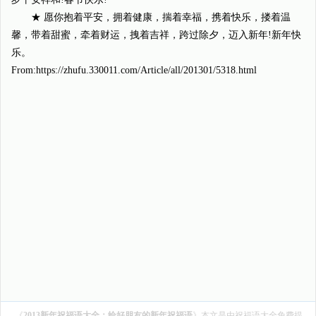
★ 愿你抱着平安，拥着健康，揣着幸福，携着快乐，搂着温
馨，带着甜蜜，牵着财运，拽着吉祥，跨过除夕，迈入新年!新年快
乐。
From:https://zhufu.330011.com/Article/all/201301/5318.html
《
2013新年祝福语大全：给好朋友的新年祝福语
》本文是由
祝福语大全
免费提