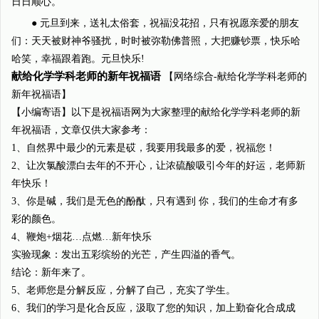
日日顺心。
● 元旦到来，送礼太俗套，祝福没花招，只有祝愿亲爱的朋友
们：天天被财神爷骚扰，时时被弥勒佛普照，大把赚钞票，快乐哈
哈笑，幸福跟着跑。元旦快乐!
献给化学学科老师的新年祝福语
【网络综合-献给化学学科老师的
新年祝福语】
【小编寄语】以下是祝福语网为大家整理的献给化学学科老师的新
年祝福语，文章仅供大家参考：
1、自然界中最少的元素是砹，我要用我最多的爱，祝福您！
2、让次氯酸漂白去年的不开心，让浓硫酸吸引今年的好运，老师新
年快乐！
3、你是碱，我们是无色的酚酞，只有遇到 你，我们的生命才有多
彩的颜色。
4、鞭炮+烟花…点燃…新年快乐
实验现象：发出五彩缤纷的光芒，产生四溢的香气。
结论：新年来了。
5、老师您是分解反应，分解了自己，充实了学生。
6、我们的学习是化合反应，汲取了您的知识，加上勤奋化合成成