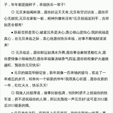
子，年年都是靓样子，幸福快乐一辈子!
◎ 元旦来临喝杯酒，愿你好运天天有;元旦有空访访友，愿你开
心无烦忧;元旦在家歇一歇，精神抖擞有没有?元旦祝福送到手，吉祥
如意全都有!
● 卧薪尝胆是苦心;破釜沉舟是决心;愚公移山是恒心;我的祝福是
真心，在元旦来临之际，衷心祝愿你快乐幸福，好事不断钱财滚滚
来!
◎ 元旦临近，愿你财运如沸水升腾;愿你事业麻辣烫般红火;愿
你爱情像小辣椒热烈;愿你幸福像汤锅香气四溢;愿你前程像炉火越烧
越旺。预祝你元旦快乐!
● 元旦的烟花华丽绽放，新年就像一匹奔驰的骏马，驼走了一
串难忘的岁月，却奔向一个崭新的华年!我用真心祈愿，愿你在新的
一年，红红火火，快乐天天!
◎ 我做人比较厚道，做事比较低调，怕到时挤不上祝福你的快
车道，挤不进祝福你的人潮，所以先预祝一声元旦好!这可是2012最
后2013最新的哦。