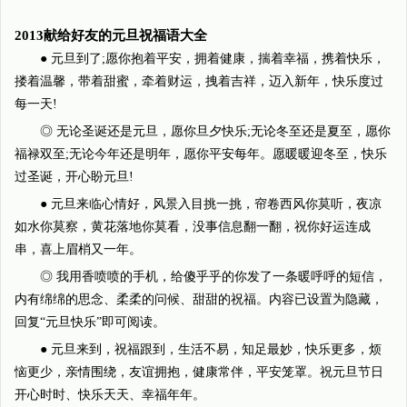
2013献给好友的元旦祝福语大全
● 元旦到了;愿你抱着平安，拥着健康，揣着幸福，携着快乐，
搂着温馨，带着甜蜜，牵着财运，拽着吉祥，迈入新年，快乐度过
每一天!
◎ 无论圣诞还是元旦，愿你旦夕快乐;无论冬至还是夏至，愿你
福禄双至;无论今年还是明年，愿你平安每年。愿暖暖迎冬至，快乐
过圣诞，开心盼元旦!
● 元旦来临心情好，风景入目挑一挑，帘卷西风你莫听，夜凉
如水你莫察，黄花落地你莫看，没事信息翻一翻，祝你好运连成
串，喜上眉梢又一年。
◎ 我用香喷喷的手机，给傻乎乎的你发了一条暖呼呼的短信，
内有绵绵的思念、柔柔的问候、甜甜的祝福。内容已设置为隐藏，
回复“元旦快乐”即可阅读。
● 元旦来到，祝福跟到，生活不易，知足最妙，快乐更多，烦
恼更少，亲情围绕，友谊拥抱，健康常伴，平安笼罩。祝元旦节日
开心时时、快乐天天、幸福年年。