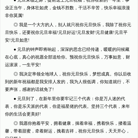
● 元旦来临之际，提前送上元旦祝福，祝你在新的一年里：事
业正当午，身体壮如虎，金钱不胜数，干活不辛苦，快乐幸福浪漫
非你莫属!
◎ 我是一个大方的人，别人就只祝你元旦快乐，我除了祝你元
旦快乐，还要祝你元旦幸福!元旦好运!元旦发财!元旦健康!元旦平
安!元旦如意!
● 元旦的钟声即将响起，深深的思念已经传递，暖暖的问候藏
在心底，真心的祝愿全部送给你。预祝你元旦快乐，万事如意，财
运滚滚，一生平安!
◎ 我决定率领全地球人，祝你元旦快乐，梦想成真。你以后收
到的新年祝福都是我安排人发的，我为人很低调，你知道就行，不
要声张，感谢的话就免了!
● 元旦到了，在新年里你要牢记三个代表：你是万人迷的代
表，你是乐天派的代表，你是福星佬的代表。坚持三个代表，来年
你的生活会更美好!
◎ 我愿你抱着平安，拥着健康，揣着幸福，携着快乐，搂着温
馨，带着甜蜜，牵着财运，拽着吉祥，祝你元旦快乐，天天开心，