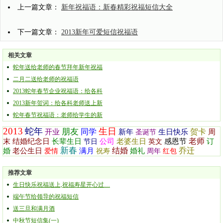
上一篇文章：
新年祝福语：新春精彩祝福短信大全
下一篇文章：
2013新年可爱短信祝福语
相关文章
蛇年送给老师的春节拜年新年祝福
二月二送给老师的祝福语
2013蛇年春节企业祝福语：给各科
2013新年贺词：给各科老师送上新
蛇年春节祝福语：老师给学生的新
2013
蛇年
生日
朋友
同学
贺卡
开业
新年
生日快乐
周
圣诞节
老师
末
结婚纪念日
长辈生日
公司
老婆生日
感恩节
订
节日
英文
新春
结婚
乔迁
婚
老公生日
满月
婚礼
爱情
祝寿
周年
红包
推荐文章
生日快乐祝福送上,祝福寿星开心过…
端午节给领导的祝福短信
送三旦和满月酒
中秋节短信集(一)