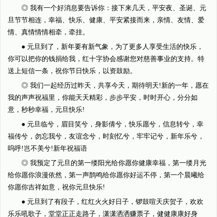
◎ 我有一个好消息要告诉你：接下来几天，平安夜、圣诞、元
旦节节相连，幸福、快乐、健康、平安紧接而来，亲情、友情、爱
情、真情情情相牵，牵挂。
● 元旦到了，新年要有新气象，为了更多人享受生活的快乐，
你可以把你的钱捐给我，红十字协会感谢您对慈善事业的支持。特
送上短信一条，祝你节日快乐，以资鼓励。
◎ 我们一起经历过昨天，共享今天，期待明天!新的一年，愿在
我的声声祝福里，你能天天精彩，步步平安，时时开心，分分如
意，秒秒幸福，元旦快乐!
● 元旦临兮，眉目笑兮，身影倩兮，快乐愿兮，信息转兮，幸
福传兮，勿忘我兮，友谊念兮，时刻忆兮，牢牢记兮，新年乐兮，
呜呼!岂不美兮!新年祝福语
◎ 我预定了元旦的第一缕阳光给你愿你健康幸福，第一缕月光
给你愿你浪漫依然，第一声鹊鸣给你愿你好运不停，第一个晨曦给
你愿你吉祥如意，祝你元旦快乐!
● 元旦到了有段子，红红火火好日子，锣鼓喧天庆贺子，欢欢
乐乐吼歌子，堂堂正正走路子，潇潇洒洒赚票子，健健康康好身