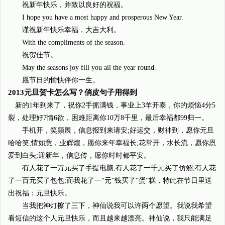
祝新年快乐，并致以良好的祝福。
I hope you have a most happy and prosperous New Year.
谨祝新年快乐幸福，大吉大利。
With the compliments of the season.
祝贺佳节。
May the seasons joy fill you all the year round.
愿节日的愉快伴你一生。
2013元旦贺卡怎么写？俏皮句子用得到
新的1年到来了，祝你2手抓满钱，事业上3羊开泰，你的烦恼4分5
裂，处理好7情6欲，困难距离你10万8千里，最后幸福都99归一。
手机开，笑颜展，信息报到来请安;好运交，财神到，愿你元旦
哈哈笑;情如意，业辉煌，愿你来年幸福长;花常开，水长流，愿你恩
爱到白头;迎新年，信息传，愿你时时都平安。
有人花了一万元买了手提电脑;有人花了一千元买了仿貂;有人花
了一百元买了包包;而我花了一“元”钱买了“蛋”糕，特此在节日里送
出祝福：元旦快乐。
当我把神灯擦了三下，神仙说我可以许两个愿望。我说我希望
看短信的这个人元旦快乐，而且越来越漂亮。神仙说，我只能满足