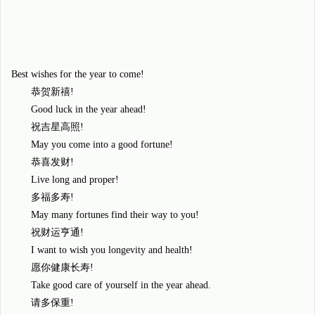
Best wishes for the year to come!
恭贺新禧!
Good luck in the year ahead!
祝吉星高照!
May you come into a good fortune!
恭喜发财!
Live long and proper!
多福多寿!
May many fortunes find their way to you!
祝财运亨通!
I want to wish you longevity and health!
愿你健康长寿!
Take good care of yourself in the year ahead.
请多保重!