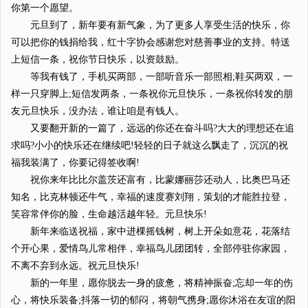
你第一个愿望。
元旦到了，新年要有新气象，为了更多人享受生活的快乐，你
可以把你的钱捐给我，红十字协会感谢您对慈善事业的支持。特送
上短信一条，祝你节日快乐，以资鼓励。
等我有钱了，手机买两部，一部听音乐一部照相;鞋买两双，一
样一只穿脚上;短信发两条，一条祝你元旦快乐，一条祝你转发的朋
友元旦快乐，没办法，谁让咱是有钱人。
又要翻开新的一篇了，远远的你还在奋斗吗?大大的理想还在追
求吗?小小的快乐还在继续吧!轻轻的日子就这么飘走了，沉沉的祝
福我装满了，你要记得签收啊!
祝你来年比比尔盖茨还富有，比蒙娜丽莎还动人，比奥巴马还
知名，比克林顿还牛气，幸福的速度赛刘翔，策划的才能胜拉登，
笑容常伴你的脸，生命越活越年轻。元旦快乐!
新年来临送祝福，家中进棵摇钱树，树上开朵如意花，花落结
个开心果，爱情鸟儿常相伴，幸福鸟儿团团转，全部停驻你家园，
不离不弃到永远。祝元旦快乐!
新的一年里，愿你脱去一身的疲惫，将精神振奋;忘却一年的伤
心，将快乐装备;抖落一切的郁闷，将朝气携身;愿你沐浴在友谊的阳